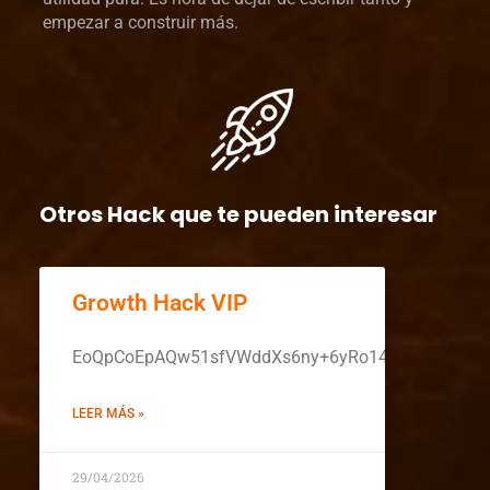
empezar a construir más.
Otros Hack que te pueden interesar
Growth Hack VIP
EoQpCoEpAQw51sfVWddXs6ny+6yRo14Ca/0xf26xiq
LEER MÁS »
29/04/2026