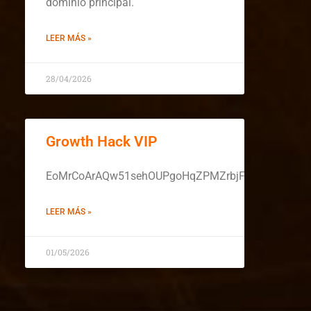
dominio principal.
LEER MÁS »
28/04/2026
Growth Hack VIP
EoMrCoArAQw51sehOUPgoHqZPMZrbjFmIH6cRhNsfi
LEER MÁS »
01/05/2026