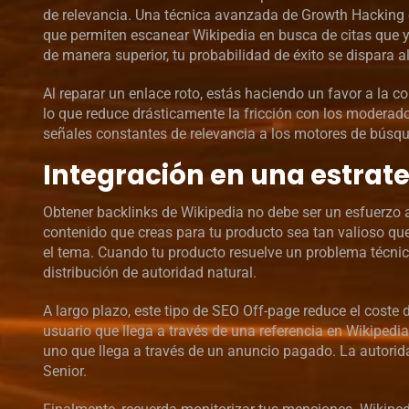
de relevancia. Una técnica avanzada de Growth Hacking e
que permiten escanear Wikipedia en busca de citas que ya
de manera superior, tu probabilidad de éxito se dispara a
Al reparar un enlace roto, estás haciendo un favor a la 
lo que reduce drásticamente la fricción con los moderad
señales constantes de relevancia a los motores de búsq
Integración en una estrat
Obtener backlinks de Wikipedia no debe ser un esfuerzo a
contenido que creas para tu producto sea tan valioso que
el tema. Cuando tu producto resuelve un problema técnic
distribución de autoridad natural.
A largo plazo, este tipo de SEO Off-page reduce el coste 
usuario que llega a través de una referencia en Wikipedi
uno que llega a través de un anuncio pagado. La autorida
Senior.