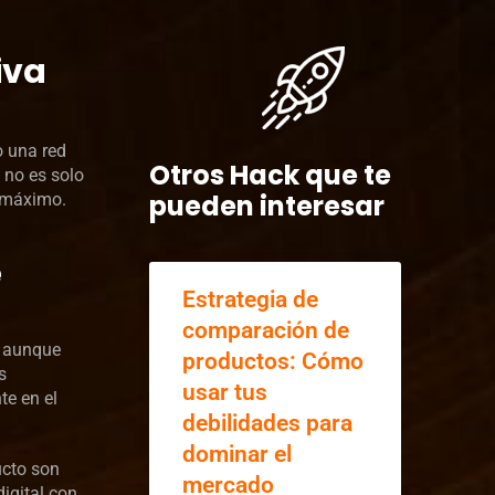
iva
o una red
Otros Hack que te
 no es solo
pueden interesar
a máximo.
e
Estrategia de
comparación de
, aunque
productos: Cómo
s
usar tus
te en el
debilidades para
dominar el
ucto son
mercado
igital con