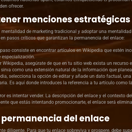
den ofrecer.
btener menciones estratégicas
a mentalidad de marketing tradicional y adoptar una mentalidad
e en pasos críticos que garantizan la permanencia del enlace:
r paso consiste en encontrar artículos en Wikipedia que estén i
e especialización.
 Wikipedia, asegúrate de que en tu sitio web exista un recurso 
e sirva como una extensión natural de la información que planea
dia, selecciona la opción de editar y añade un dato factual, una
ria. Es aquí donde introduces la referencia a tu artículo como l
ror es intentar vender. La descripción del enlace y el contexto d
iente que estás intentando promocionarte, el enlace será elimin
e permanencia del enlace
diligente. Para que tu enlace sobreviva y prospere, debe supera