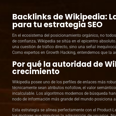
Backlinks de Wikipedia: La
para tu estrategia SEO
En el ecosistema del posicionamiento orgánico, no todos
de confianza, Wikipedia se sitúa en el epicentro absolut
una cuestión de tráfico directo, sino una señal inequívo
Como expertos en Growth Hacking, entendemos que la auto
Por qué la autoridad de Wi
crecimiento
Wikipedia posee uno de los perfiles de enlaces más robu
técnicamente sean atributos nofollow, el valor semántico
incalculable. Los algoritmos modernos de búsqueda han e
nodo de información más grande del mundo posiciona a
Esta estrategia se alinea perfectamente con el Product-Le
los motores que impulsan la adquisición de usuarios. N