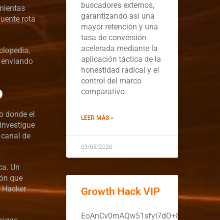
buscadores externos,
amientas
garantizando así una
fuente rota
mayor retención y una
tasa de conversión
acelerada mediante la
clopedia,
aplicación táctica de la
, enviando
honestidad radical y el
control del marco
O
comparativo.
to donde el
LEER MÁS »
 investigue
 canal de
03/05/2026
ca. Un
ión que
h Hacker
Growth Hack VIP
EoAnCv0mAQw51sfyl7dO+8YYCbtwbQY