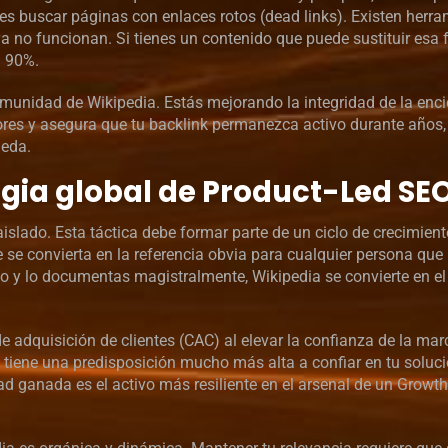
s buscar páginas con enlaces rotos (dead links). Existen herr
 no funcionan. Si tienes un contenido que puede sustituir esa 
l 90%.
comunidad de Wikipedia. Estás mejorando la integridad de la enci
ores y asegura que tu backlink permanezca activo durante años
ueda.
egia global de Product-Led SE
islado. Esta táctica debe formar parte de un ciclo de crecimien
 se convierta en la referencia obvia para cualquier persona que
o y lo documentas magistralmente, Wikipedia se convierte en el
de adquisición de clientes (CAC) al elevar la confianza de la mar
a tiene una predisposición mucho más alta a confiar en tu soluc
d ganada es el activo más resiliente en el arsenal de un Growt