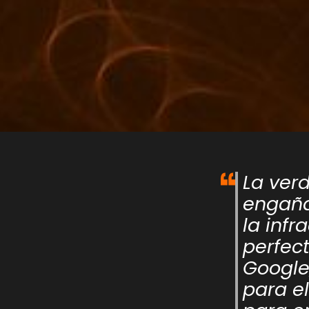
La ver
engaña
la infr
perfect
Google;
para e