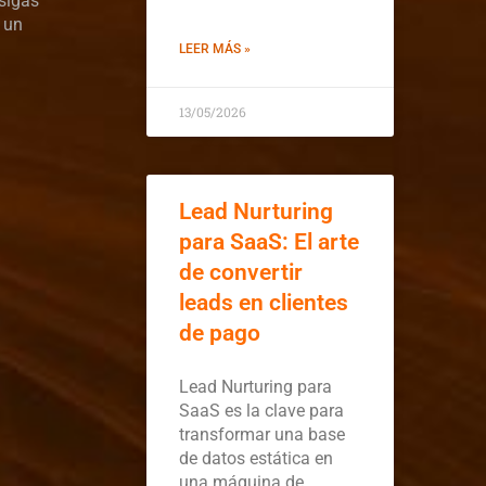
 sigas
 un
LEER MÁS »
13/05/2026
Lead Nurturing
para SaaS: El arte
de convertir
leads en clientes
de pago
Lead Nurturing para
SaaS es la clave para
transformar una base
de datos estática en
una máquina de