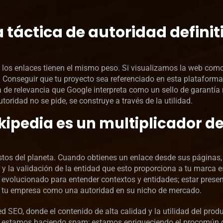
 táctica de autoridad definit
 los enlaces tienen el mismo peso. Si visualizamos la web com
o. Conseguir que tu proyecto sea referenciado en esta plataforma
ca de relevancia que Google interpreta como un sello de garantí
ridad no se pide, se construye a través de la utilidad.
kipedia es un multiplicador d
stos del planeta. Cuando obtienes un enlace desde sus páginas
 y la validación de la entidad que esto proporciona a tu marca e
volucionado para entender contextos y entidades; estar presen
 tu empresa como una autoridad en su nicho de mercado.
d SEO, donde el contenido de alta calidad y la utilidad del prod
o estamos haciendo spam; estamos enriqueciendo el procomún d