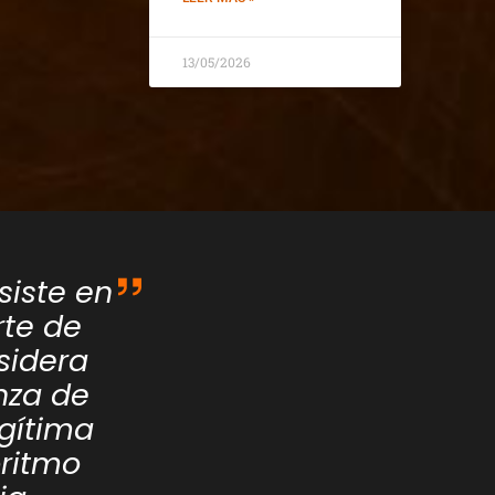
13/05/2026
siste en
rte de
sidera
anza de
egítima
oritmo