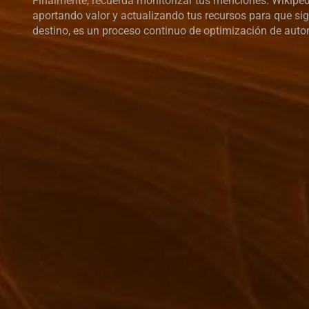
Finalmente, recuerda monitorizar tus menciones. Wikiped
aportando valor y actualizando tus recursos para que siga
destino, es un proceso continuo de optimización de auto