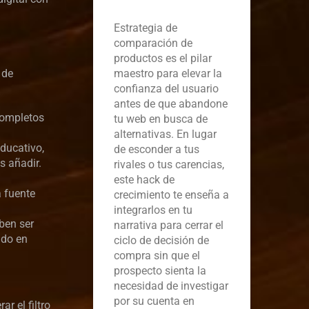
Estrategia de
comparación de
productos es el pilar
 de
maestro para elevar la
confianza del usuario
antes de que abandone
ncompletos
tu web en busca de
alternativas. En lugar
educativo,
de esconder a tus
s añadir.
rivales o tus carencias,
este hack de
a fuente
crecimiento te enseña a
integrarlos en tu
eben ser
narrativa para cerrar el
ado en
ciclo de decisión de
compra sin que el
prospecto sienta la
necesidad de investigar
por su cuenta en
r el filtro