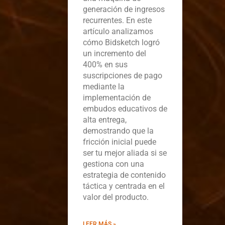
generación de ingresos
recurrentes. En este
artículo analizamos
cómo Bidsketch logró
un incremento del
400% en sus
suscripciones de pago
mediante la
implementación de
embudos educativos de
alta entrega,
demostrando que la
fricción inicial puede
ser tu mejor aliada si se
gestiona con una
estrategia de contenido
táctica y centrada en el
valor del producto.
LEER MÁS »