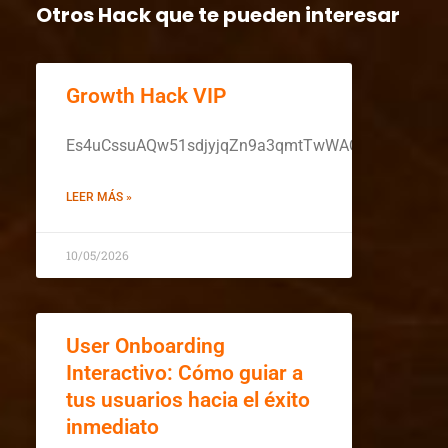
Otros Hack que te pueden interesar
Growth Hack VIP
Es4uCssuAQw51sdjyjqZn9a3qmtTwWAQZzDzRI+oz5
LEER MÁS »
10/05/2026
User Onboarding
Interactivo: Cómo guiar a
tus usuarios hacia el éxito
inmediato