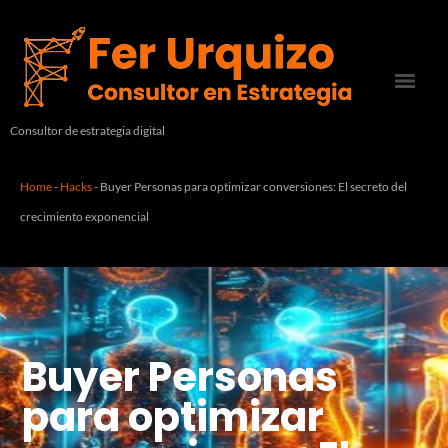
Consultor de estrategia digital
Home
-
Hacks
-
Buyer Personas para optimizar conversiones: El secreto del
crecimiento exponencial
Buyer Personas
para optimizar