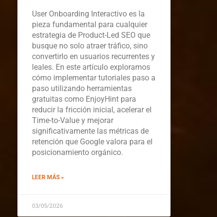
User Onboarding Interactivo es la
pieza fundamental para cualquier
estrategia de Product-Led SEO que
busque no solo atraer tráfico, sino
convertirlo en usuarios recurrentes y
leales. En este artículo exploramos
cómo implementar tutoriales paso a
paso utilizando herramientas
gratuitas como EnjoyHint para
reducir la fricción inicial, acelerar el
Time-to-Value y mejorar
significativamente las métricas de
retención que Google valora para el
posicionamiento orgánico.
LEER MÁS »
03/05/2026