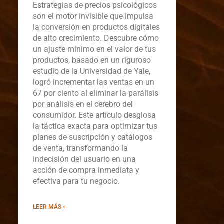
Estrategias de precios psicológicos
son el motor invisible que impulsa
la conversión en productos digitales
de alto crecimiento. Descubre cómo
un ajuste mínimo en el valor de tus
productos, basado en un riguroso
estudio de la Universidad de Yale,
logró incrementar las ventas en un
67 por ciento al eliminar la parálisis
por análisis en el cerebro del
consumidor. Este artículo desglosa
la táctica exacta para optimizar tus
planes de suscripción y catálogos
de venta, transformando la
indecisión del usuario en una
acción de compra inmediata y
efectiva para tu negocio.
LEER MÁS »