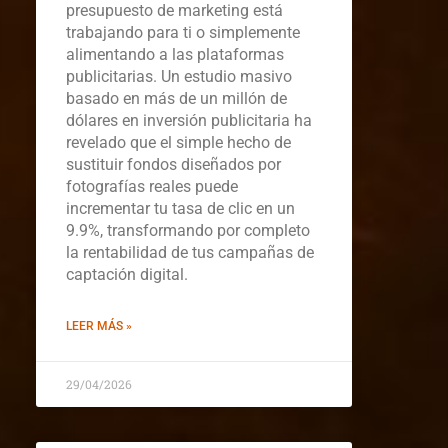
presupuesto de marketing está
trabajando para ti o simplemente
alimentando a las plataformas
publicitarias. Un estudio masivo
basado en más de un millón de
dólares en inversión publicitaria ha
revelado que el simple hecho de
sustituir fondos diseñados por
fotografías reales puede
incrementar tu tasa de clic en un
9.9%, transformando por completo
la rentabilidad de tus campañas de
captación digital.
LEER MÁS »
29/04/2026