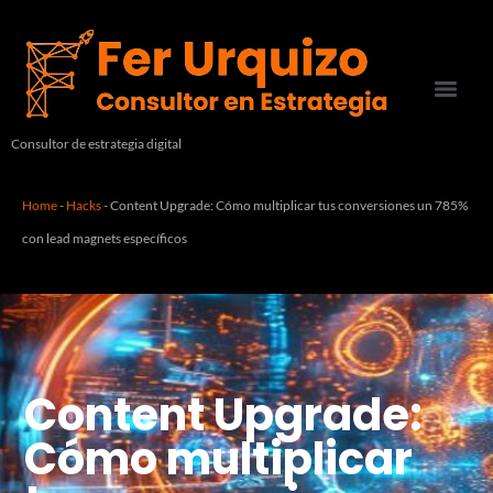
Consultor de estrategia digital
Home
-
Hacks
-
Content Upgrade: Cómo multiplicar tus conversiones un 785%
con lead magnets específicos
Content Upgrade:
Cómo multiplicar