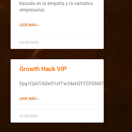
basada en la empatía y la narrativa
empresarial.
LEER MÁS »
04/05/2026
Growth Hack VIP
Epg1CpU1AQw51sfTw3daHZFfZDGNATroCXO5DZY47F
LEER MÁS »
01/05/2026