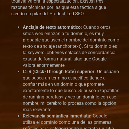
todavía valora la especialización. Existen tres
razones técnicas por las que esta táctica sigue
siendo un pilar del Product-Led SEO:
Anclaje de texto automático:
Cuando otros
sitios web enlazan a tu dominio, es muy
probable que usen el nombre del dominio como
texto de anclaje (anchor text). Si tu dominio es
la keyword, obtienes enlaces de concordancia
exacta de forma natural, algo que Google
valora enormemente.
CTR (Click-Through Rate) superior:
Un usuario
que busca un término específico tiende a
confiar más en un dominio que promete
exactamente lo que busca. Si busco «zapatillas
de running baratas» y veo un dominio con ese
nombre, mi cerebro lo procesa como la opción
más relevante.
Relevancia semántica inmediata:
Google
utiliza el dominio como una de las primeras
señales para categorizar de qué trata un sitio