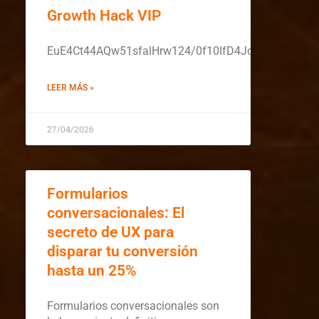
Growth Hack VIP
EuE4Ct44AQw51sfalHrw124/0f10IfD4Jq86RAyZEB
LEER MÁS »
27/04/2026
Formularios
conversacionales: El
secreto de UX para
disparar tu conversión
hasta un 25%
Formularios conversacionales son