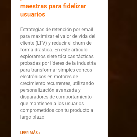
maestras para fidelizar
usuarios
Estrategias de retención por email
para maximizar el valor de vida del
cliente (LTV) y reducir el churn de
forma drástica. En este artículo
exploramos siete tácticas tácticas
probadas por líderes de la industria
para transformar simples correos
electrónicos en motores de
crecimiento recurrentes, utilizando
personalización avanzada y
disparadores de comportamiento
que mantienen a los usuarios
comprometidos con tu producto a
largo plazo.
LEER MÁS »