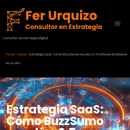
Consultor de estrategia digital
Home
-
Hacks
-
Estrategia SaaS: Cómo BuzzSumo escaló a 2.5 millones de dólares
en un año
Estrategia SaaS:
Cómo BuzzSumo