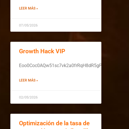
LEER MÁS »
07/05/2026
Growth Hack VIP
Eoo0Coc0AQw51sc7vk2a0frRqH8dR5gPtu9pnP18Wb
LEER MÁS »
02/05/2026
Optimización de la tasa de