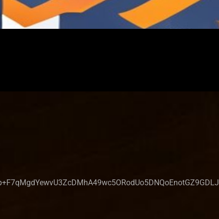
p+F7qMgdYewvU3ZcDMhA49wc5ORodUo5DNQoEnotGZ9GDLJFPg