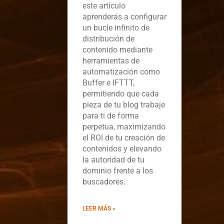
este artículo
aprenderás a configurar
un bucle infinito de
distribución de
contenido mediante
herramientas de
automatización como
Buffer e IFTTT,
permitiendo que cada
pieza de tu blog trabaje
para ti de forma
perpetua, maximizando
el ROI de tu creación de
contenidos y elevando
la autoridad de tu
dominio frente a los
buscadores.
LEER MÁS »