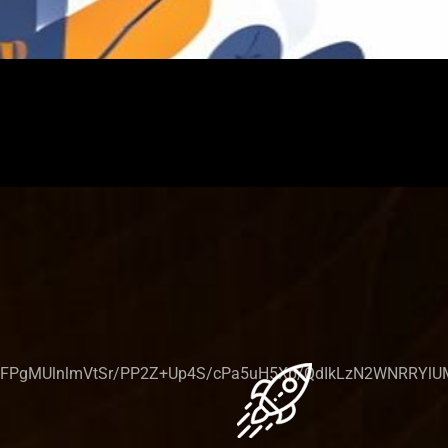
MUlnlmVtSr/PP2Z+Up4S/cPa5uH5Xp/QdIkLzN2WNRRYlUM4+