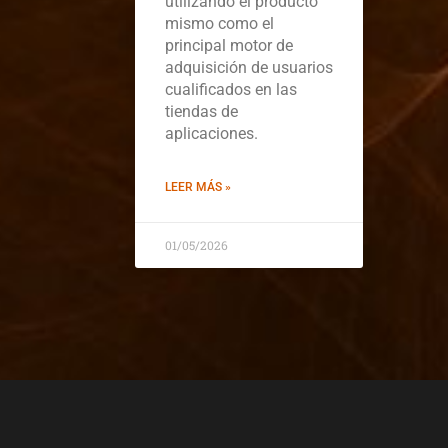
utilizando el producto
mismo como el
principal motor de
adquisición de usuarios
cualificados en las
tiendas de
aplicaciones.
LEER MÁS »
01/05/2026