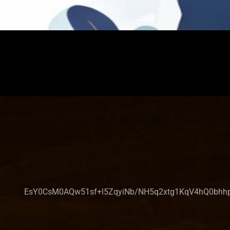
EsY0CsM0AQw51sf+l5ZqyiNb/NH5q2xtg1KqV4hQ0bhh