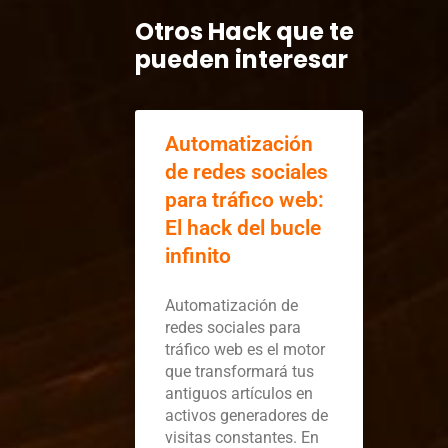
Otros Hack que te
pueden interesar
Automatización
de redes sociales
para tráfico web:
El hack del bucle
infinito
Automatización de
redes sociales para
tráfico web es el motor
que transformará tus
antiguos artículos en
activos generadores de
visitas constantes. En