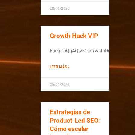
28/04/2026
Growth Hack VIP
EucqCuQqAQw51sexwsfnRmhbir0PVfq
LEER MÁS »
26/04/2026
Estrategias de
Product-Led SEO:
Cómo escalar