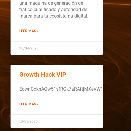
una máquina de generación de
tráfico cualificado y autoridad de
marca para tu ecosistema digital.
LEER MÁS »
28/04/2026
Growth Hack VIP
EownCoknAQw51sfRGk7aRAftjMXeVW19rZYnt0D0yT
LEER MÁS »
10/05/2026