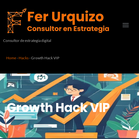
Consultor de estrategia digital
Home
-
Hacks
-
Growth Hack VIP
Growth Hack VIP