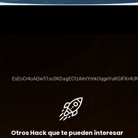
EsEoCr4oAQw51sc0KDagECfzAImYmkOqgeYuKGIFKr4UN
Otros Hack que te pueden interesar