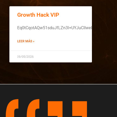
Growth Hack VIP
Eq0tCqotAQw51sduJfLZn3l+UYJuCIIweITUuAh8KT
LEER MÁS »
19/05/2026