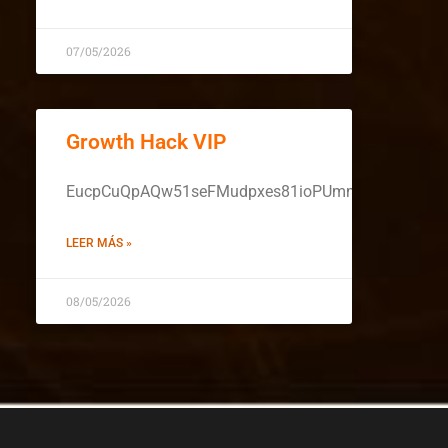
07/05/2026
Growth Hack VIP
EucpCuQpAQw51seFMudpxes81ioPUmmYodHJVyKTDd
LEER MÁS »
08/05/2026