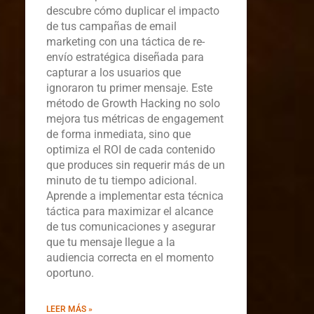
descubre cómo duplicar el impacto
de tus campañas de email
marketing con una táctica de re-
envío estratégica diseñada para
capturar a los usuarios que
ignoraron tu primer mensaje. Este
método de Growth Hacking no solo
mejora tus métricas de engagement
de forma inmediata, sino que
optimiza el ROI de cada contenido
que produces sin requerir más de un
minuto de tu tiempo adicional.
Aprende a implementar esta técnica
táctica para maximizar el alcance
de tus comunicaciones y asegurar
que tu mensaje llegue a la
audiencia correcta en el momento
oportuno.
LEER MÁS »