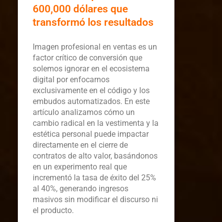
600,000 dólares que
transformó los resultados
Imagen profesional en ventas es un
factor crítico de conversión que
solemos ignorar en el ecosistema
digital por enfocarnos
exclusivamente en el código y los
embudos automatizados. En este
artículo analizamos cómo un
cambio radical en la vestimenta y la
estética personal puede impactar
directamente en el cierre de
contratos de alto valor, basándonos
en un experimento real que
incrementó la tasa de éxito del 25%
al 40%, generando ingresos
masivos sin modificar el discurso ni
el producto.