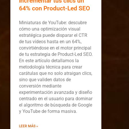
incrementar tus clics un
64% con Product-Led SEO
Miniaturas de YouTube: descubre
cómo una optimización visual
estratégica puede disparar el CTR
de tus vídeos hasta en un 64%,
convirtiéndose en el motor principal
de tu estrategia de Product-Led SEO.
En este artículo detallamos la
metodología técnica para crear
carátulas que no solo atraigan clics,
sino que validen datos de
conversión mediante
experimentación avanzada y diseño
centrado en el usuario para dominar
el algoritmo de búsqueda de Google
y YouTube de forma masiva.
LEER MÁS »