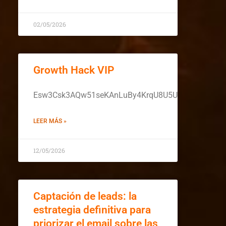
02/05/2026
Growth Hack VIP
Esw3Csk3AQw51seKAnLuBy4KrqU8U5UEJ6JQ9PzJdC
LEER MÁS »
12/05/2026
Captación de leads: la
estrategia definitiva para
priorizar el email sobre las