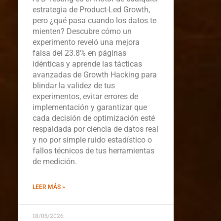
estrategia de Product-Led Growth,
pero ¿qué pasa cuando los datos te
mienten? Descubre cómo un
experimento reveló una mejora
falsa del 23.8% en páginas
idénticas y aprende las tácticas
avanzadas de Growth Hacking para
blindar la validez de tus
experimentos, evitar errores de
implementación y garantizar que
cada decisión de optimización esté
respaldada por ciencia de datos real
y no por simple ruido estadístico o
fallos técnicos de tus herramientas
de medición.
LEER MÁS »
18/05/2026