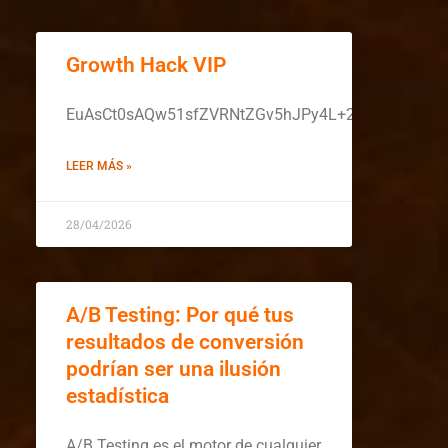
Growth Hack VIP
EuAsCt0sAQw51sfZVRNtZGv5hJPy4L+2iVMaeat1S3
LEER MÁS »
28/04/2026
A/B Testing: Por qué tus
resultados de conversión
podrían ser una ilusión
estadística
A/B Testing es el motor de cualquier