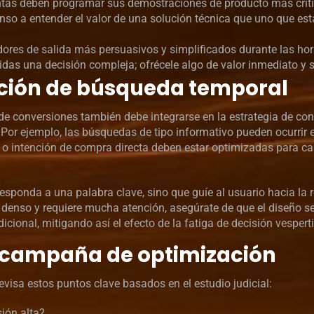
tas deben programar sus demostraciones de producto más críti
o a entender el valor de una solución técnica que uno que est
res de salida más persuasivos y simplificados durante las hor
idas una decisión compleja; ofrécele algo de valor inmediato y si
nción de búsqueda temporal
de conversiones también debe integrarse en la estrategia de con
Por ejemplo, las búsquedas de tipo informativo pueden ocurrir 
 intención de compra directa deben estar optimizadas para cap
esponda a una palabra clave, sino que guíe al usuario hacia la 
 denso y requiere mucha atención, asegúrate de que el diseño s
cional, mitigando así el efecto de la fatiga de decisión vespert
a campaña de optimización
evisa estos puntos clave basados en el estudio judicial:
sión alta?