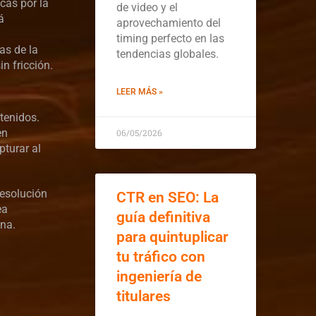
cas por la
de video y el
á
aprovechamiento del
timing perfecto en las
as de la
tendencias globales.
n fricción.
LEER MÁS »
tenidos.
en
06/05/2026
turar al
resolución
CTR en SEO: La
ea
guía definitiva
ina.
para quintuplicar
tu tráfico con
ingeniería de
titulares