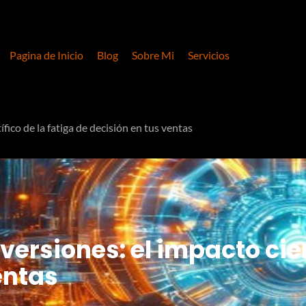
Pagina de Inicio
Blog
Sobre Mi
Servicios
fico de la fatiga de decisión en tus ventas
ersiones: el impacto cient
entas