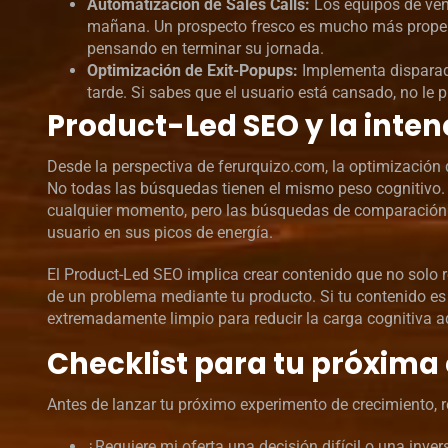
Automatización de Sales Calls:
Los equipos de ven
mañana. Un prospecto fresco es mucho más propens
pensando en terminar su jornada.
Optimización de Exit-Popups:
Implementa disparado
tarde. Si sabes que el usuario está cansado, no le p
Product-Led SEO y la inte
Desde la perspectiva de ferurquizo.com, la optimización 
No todas las búsquedas tienen el mismo peso cognitivo. 
cualquier momento, pero las búsquedas de comparación o
usuario en sus picos de energía.
El Product-Led SEO implica crear contenido que no solo r
de un problema mediante tu producto. Si tu contenido es
extremadamente limpio para reducir la carga cognitiva adi
Checklist para tu próxim
Antes de lanzar tu próximo experimento de crecimiento, r
¿Requiere mi oferta una decisión difícil o una inver