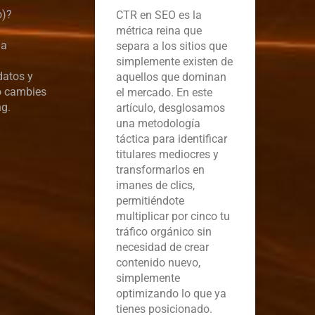
o)?
CTR en SEO es la
métrica reina que
da
separa a los sitios que
simplemente existen de
datos y
aquellos que dominan
lo cambies
el mercado. En este
ng.
artículo, desglosamos
una metodología
táctica para identificar
titulares mediocres y
transformarlos en
imanes de clics,
permitiéndote
multiplicar por cinco tu
tráfico orgánico sin
necesidad de crear
contenido nuevo,
simplemente
optimizando lo que ya
tienes posicionado.