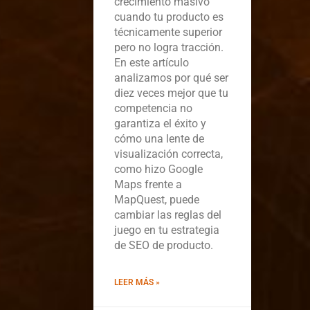
crecimiento masivo
cuando tu producto es
técnicamente superior
pero no logra tracción.
En este artículo
analizamos por qué ser
diez veces mejor que tu
competencia no
garantiza el éxito y
cómo una lente de
visualización correcta,
como hizo Google
Maps frente a
MapQuest, puede
cambiar las reglas del
juego en tu estrategia
de SEO de producto.
LEER MÁS »