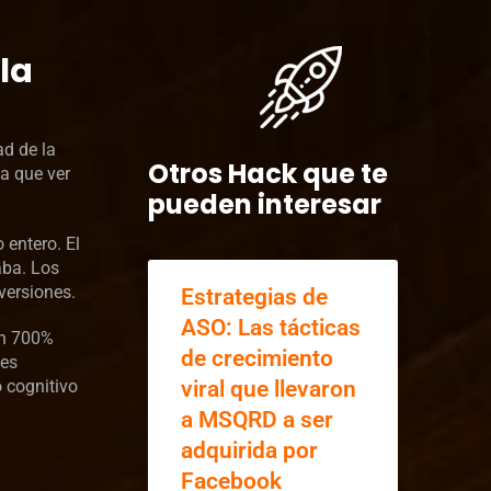
la
ad de la
Otros Hack que te
da que ver
pueden interesar
 entero. El
aba. Los
versiones.
Estrategias de
ASO: Las tácticas
un 700%
de crecimiento
nes
 cognitivo
viral que llevaron
a MSQRD a ser
adquirida por
Facebook