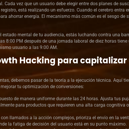
 Cada vez que un usuario debe elegir entre dos planes de susc
 registro, está realizando un esfuerzo. Cuando el cerebro entra 
ara ahorrar energía. El mecanismo más común es el sesgo de s
el estado mental de tu audiencia, estás luchando contra una bar
 las 8:00 PM después de una jornada laboral de diez horas tiene
mismo usuario a las 9:00 AM.
owth Hacking para capitalizar 
as, debemos pasar de la teoría a la ejecución técnica. Aquí tie
a mejorar tu optimización de conversiones:
puesto de manera uniforme durante las 24 horas. Ajusta tus puj
almente para productos que requieren una alta carga cognitiva 
 con llamados a la acción complejos, prioriza el envío en la ven
de la fatiga de decisión del usuario está en su punto máximo.