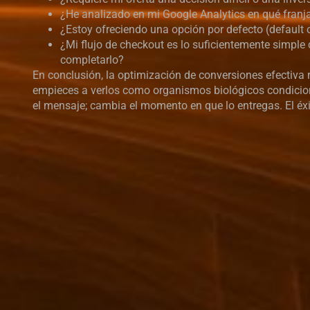
¿He analizado en mi Google Analytics en qué franja
¿Estoy ofreciendo una opción por defecto (default o
¿Mi flujo de checkout es lo suficientemente simpl
completarlo?
En conclusión, la optimización de conversiones efectiva
empieces a verlos como organismos biológicos condicion
el mensaje; cambia el momento en que lo entregas. El éx