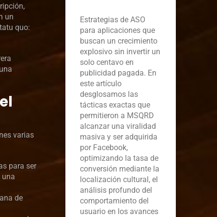
ripción,
en un
Estrategias de ASO
tatu quo:
para aplicaciones que
buscan un crecimiento
explosivo sin invertir un
rera
solo centavo en
 una
publicidad pagada. En
este artículo
desglosamos las
el
tácticas exactas que
permitieron a MSQRD
alcanzar una viralidad
nes varias
masiva y ser adquirida
por Facebook,
optimizando la tasa de
as para ser
conversión mediante la
o una
localización cultural, el
análisis profundo del
tana de
comportamiento del
usuario en los avances