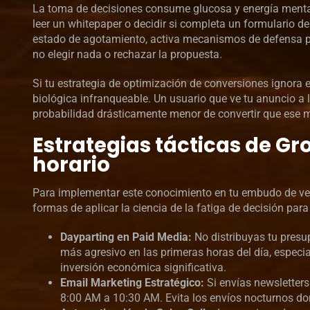
La toma de decisiones consume glucosa y energía mental.
leer un whitepaper o decidir si completa un formulario de
estado de agotamiento, activa mecanismos de defensa p
no elegir nada o rechazar la propuesta.
Si tu estrategia de optimización de conversiones ignora 
biológica infranqueable. Un usuario que ve tu anuncio a
probabilidad drásticamente menor de convertir que ese 
Estrategias tácticas de Gr
horario
Para implementar este conocimiento en tu embudo de vent
formas de aplicar la ciencia de la fatiga de decisión par
Dayparting en Paid Media:
No distribuyas tu presu
más agresivo en las primeras horas del día, especi
inversión económica significativa.
Email Marketing Estratégico:
Si envías newsletters
8:00 AM a 10:30 AM. Evita los envíos nocturnos don