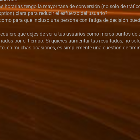
s horarias tengo la mayor tasa de conversión (no solo de tráfic
ption) clara para reducir el esfuerzo del usuario?
e como para que incluso una persona con fatiga de decisión pue
 requiere que dejes de ver a tus usuarios como meros puntos de 
ados por el tiempo. Si quieres aumentar tus resultados, no so
ito, en muchas ocasiones, es simplemente una cuestión de timi