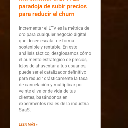
paradoja de subir precios
para reducir el churn
Incrementar el LTV es la métrica de
oro para cualquier negocio digital
que desee escalar de forma
sostenible y rentable. En este
análisis táctico, desglosamos cómo
el aumento estratégico de precios,
lejos de ahuyentar a tus usuarios,
puede ser el catalizador definitivo
para reducir drásticamente la tasa
de cancelación y multiplicar por
veinte el valor de vida de tus
clientes, basándonos en
experimentos reales de la industria
SaaS.
LEER MÁS »