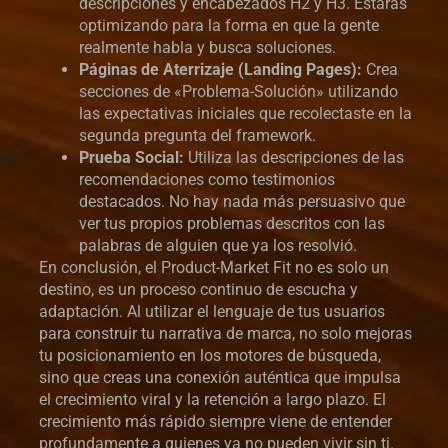
descripciones y encabezados H2 y H3. Estarás
optimizando para la forma en que la gente
realmente habla y busca soluciones.
Páginas de Aterrizaje (Landing Pages):
Crea
secciones de «Problema-Solución» utilizando
las expectativas iniciales que recolectaste en la
segunda pregunta del framework.
Prueba Social:
Utiliza las descripciones de las
recomendaciones como testimonios
destacados. No hay nada más persuasivo que
ver tus propios problemas descritos con las
palabras de alguien que ya los resolvió.
En conclusión, el Product-Market Fit no es solo un
destino, es un proceso continuo de escucha y
adaptación. Al utilizar el lenguaje de tus usuarios
para construir tu narrativa de marca, no solo mejoras
tu posicionamiento en los motores de búsqueda,
sino que creas una conexión auténtica que impulsa
el crecimiento viral y la retención a largo plazo. El
crecimiento más rápido siempre viene de entender
profundamente a quienes ya no pueden vivir sin ti.