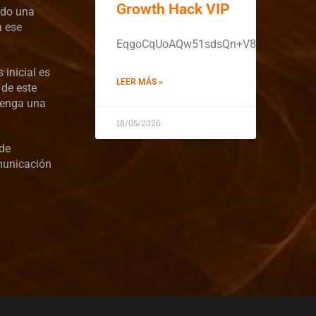
Growth Hack VIP
ndo una
a ese
EqgoCqUoAQw51sdsQn+V8Hrz0LoljYg
 inicial es
LEER MÁS »
 de este
 tenga una
18/05/2026
 de
omunicación
n