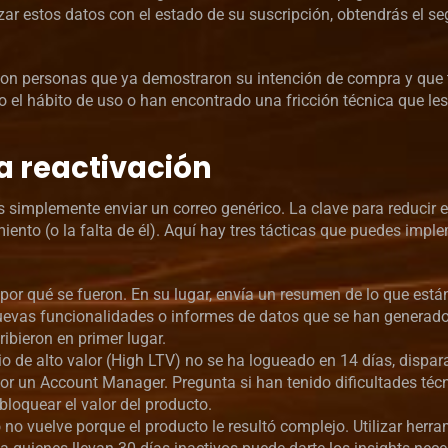
uzar estos datos con el estado de su suscripción, obtendrás el 
 Son personas que ya demostraron su intención de compra y que
o el hábito de uso o han encontrado una fricción técnica que le
la reactivación
 simplemente enviar un correo genérico. La clave para reducir e
ento (o la falta de él). Aquí hay tres tácticas que puedes impl
or qué se fueron. En su lugar, envía un resumen de lo que está
uevas funcionalidades o informes de datos que se han generado
ribieron en primer lugar.
o de alto valor (High LTV) no se ha logueado en 14 días, dispar
 un Account Manager. Pregunta si han tenido dificultades técn
loquear el valor del producto.
 no vuelve porque el producto le resultó complejo. Utilizar herr