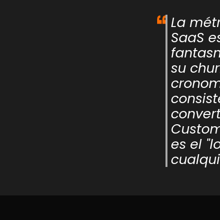
La mét
SaaS es
fantasm
su chur
cronome
consist
convert
Custom
es el "
cualqui