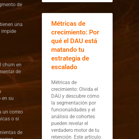
segmento de
Métricas de
 tienen una
s impide
crecimiento: Por
qué el DAU está
matando tu
estrategia de
l churn en
escalado
ementar de
Métricas de
crecimiento: Olvida el
n
DAU y descubre cómo
 en su
la segmentación por
funcionalidades y el
a un correo
análisis de cohortes
icas o si
pueden revelar el
verdadero motor de tu
amientas de
retención. Este artículo