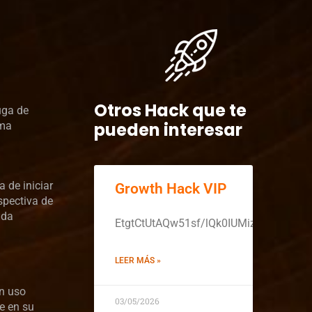
Otros Hack que te
uga de
pueden interesar
rma
a de iniciar
Growth Hack VIP
spectiva de
ida
EtgtCtUtAQw51sf/lQk0IUMiz5X4oxK
LEER MÁS »
un uso
03/05/2026
se en su