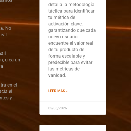
sarios
detalla la metodología
táctica para identificar
tu métrica de
activación clave,
da. No
garantizando que cada
deal
nuevo usuario
encuentre el valor real
de tu producto de
ail
forma escalable y
n, crea un
predecible para evitar
ya
las métricas de
vanidad.
ra en el
cia el
LEER MÁS »
ntes y
05/05/2026