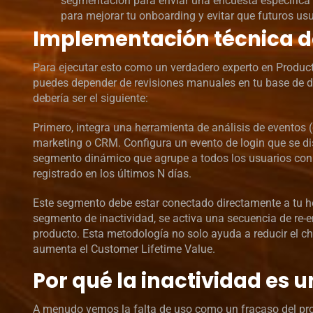
segmentación para enviar una encuesta específica a
para mejorar tu onboarding y evitar que futuros us
Implementación técnica de
Para ejecutar esto como un verdadero experto en Product
puedes depender de revisiones manuales en tu base de dat
debería ser el siguiente:
Primero, integra una herramienta de análisis de evento
marketing o CRM. Configura un evento de login que se di
segmento dinámico que agrupe a todos los usuarios con e
registrado en los últimos N días.
Este segmento debe estar conectado directamente a tu h
segmento de inactividad, se activa una secuencia de re
producto. Esta metodología no solo ayuda a reducir el ch
aumenta el Customer Lifetime Value.
Por qué la inactividad es 
A menudo vemos la falta de uso como un fracaso del pr