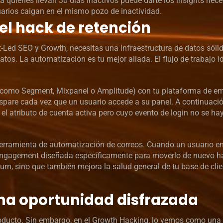
 quienes llevan 30 días inactivos puede darte los insights nece
uarios caigan en el mismo pozo de inactividad.
l hack de retención
-Led SEO y Growth, necesitas una infraestructura de datos sóli
os. La automatización es tu mejor aliada. El flujo de trabajo i
s (como Segment, Mixpanel o Amplitude) con tu plataforma de em
spare cada vez que un usuario accede a su panel. A continuació
l atributo de cuenta activa pero cuyo evento de login no se ha
erramienta de automatización de correos. Cuando un usuario ent
-engagement diseñada específicamente para moverlo de nuevo ha
urn, sino que también mejora la salud general de tu base de clie
una oportunidad disfrazada
oducto. Sin embargo, en el Growth Hacking, lo vemos como una