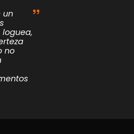
n un
s
 loguea,
erteza
o no
n
gmentos