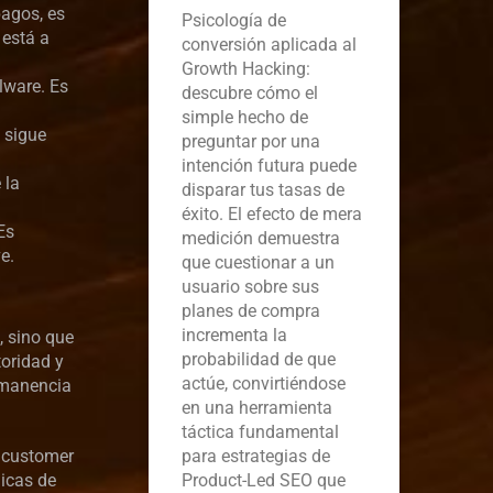
pagos, es
Psicología de
 está a
conversión aplicada al
Growth Hacking:
lware. Es
descubre cómo el
simple hecho de
 sigue
preguntar por una
intención futura puede
 la
disparar tus tasas de
éxito. El efecto de mera
Es
medición demuestra
e.
que cuestionar a un
usuario sobre sus
planes de compra
incrementa la
, sino que
probabilidad de que
toridad y
actúe, convirtiéndose
ermanencia
en una herramienta
táctica fundamental
l customer
para estrategias de
gicas de
Product-Led SEO que