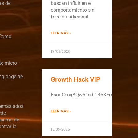
as de
buscan influir en el
comportamiento sin
fricción adicional.
LEER MÁS »
. Como
17/05/2026
te micro-
ing page de
Growth Hack VIP
EsoqCscqAQw51sdl1B5XEmZ9rl94wSj
 demasiados
LEER MÁS »
ede
máximo de
ntrar la
15/05/2026