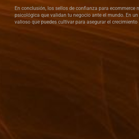
En conclusión, los sellos de confianza para ecommerce n
psicológica que validan tu negocio ante el mundo. En un
valioso que puedes cultivar para asegurar el crecimiento