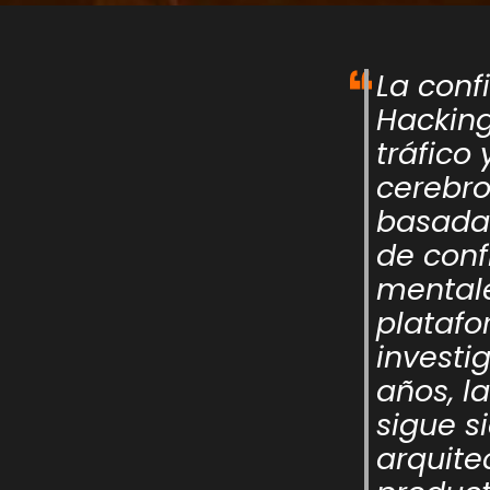
La conf
Hackin
tráfico
cerebro
basadas
de conf
mentale
platafo
investi
años, l
sigue s
arquite