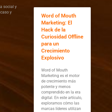
a social y
scaso y
Word of Mouth
Marketing: El
Hack de la
Curiosidad Offline
para un
Crecimiento
Explosivo
Word of Mouth
Marketing es el motor
de crecimiento más
potente y menos
comprendido en la era
digital. En este artículo,
exploramos cómo las
marcas líderes utilizan