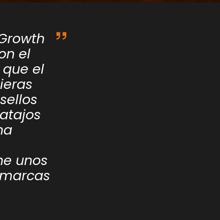
 Growth
on el
 que el
ieras
sellos
atajos
na
ene unos
s marcas