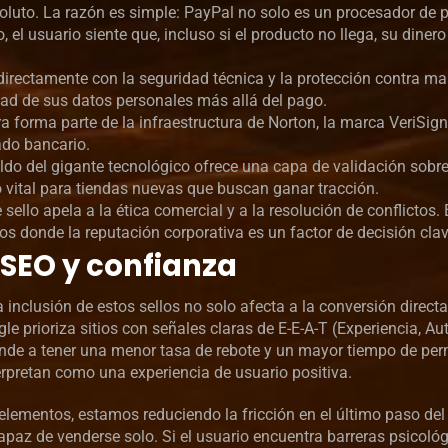
soluto. La razón es simple: PayPal no solo es un procesador de 
, el usuario siente que, incluso si el producto no llega, su dinero
irectamente con la seguridad técnica y la protección contra ma
idad de sus datos personales más allá del pago.
 forma parte de la infraestructura de Norton, la marca VeriSign
do bancario.
ldo del gigante tecnológico ofrece una capa de validación sobre
go vital para tiendas nuevas que buscan ganar tracción.
 sello apela a la ética comercial y a la resolución de conflictos. 
 donde la reputación corporativa es un factor de decisión clav
 SEO y confianza
inclusión de estos sellos no solo afecta a la conversión directa
 prioriza sitios con señales claras de E-E-A-T (Experiencia, Au
 tiende a tener una menor tasa de rebote y un mayor tiempo de p
erpretan como una experiencia de usuario positiva.
elementos, estamos reduciendo la fricción en el último paso de
apaz de venderse solo. Si el usuario encuentra barreras psicoló