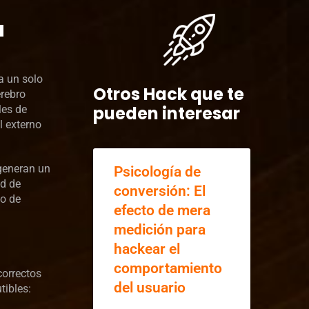
a
a un solo
Otros Hack que te
erebro
pueden interesar
les de
l externo
 generan un
Psicología de
ad de
conversión: El
do de
efecto de mera
medición para
hackear el
comportamiento
correctos
del usuario
tibles: