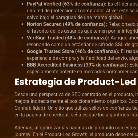
PayPal Verified (63% de confianza):
Es el líder ab
una red de protección al comprador. Al ver este sello
salvo bajo el paraguas de una marca global.
Norton Secured (49% de confianza):
Relacionado d
el favorito de los usuarios que temen por la integr
VeriSign Trusted (48% de confianza):
Aunque ahora
resonando como un estándar de cifrado SSL de gra
Google Trusted Store (46% de confianza):
El respa
experiencia de compra y la fiabilidad del envío, al
BBB Accredited Business (39% de confianza):
Este
especialmente potente en mercados norteamericanos
Estrategia de Product-Led
Desde una perspectiva de SEO centrado en el producto, la 
mejora indirectamente el posicionamiento orgánico. Google
Confiabilidad). Un sitio que utiliza sellos de confianza
en la página de checkout, señales que los algoritmos int
Además, al optimizar las páginas de producto con estos 
journey. En el Product-Led Growth, el producto debe ser c