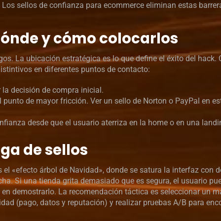
o. Los sellos de confianza para ecommerce eliminan estas barrer
Dónde y cómo colocarlos
gos. La ubicación estratégica es lo que define el éxito del hack
stintivos en diferentes puntos de contacto:
 la decisión de compra inicial.
l punto de mayor fricción. Ver un sello de Norton o PayPal en es
fianza desde que el usuario aterriza en la home o en una land
ga de sellos
s el «efecto árbol de Navidad», donde se satura la interfaz con
echa. Si una tienda grita demasiado que es segura, el usuario pu
o en demostrarlo. La recomendación táctica es seleccionar un 
ridad (pago, datos y reputación) y realizar pruebas A/B para enco