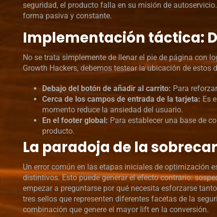
seguridad, el producto falla en su misión de autoservici
forma pasiva y constante.
Implementación táctica: 
No se trata simplemente de llenar el pie de página con lo
Growth Hackers, debemos testear la ubicación de estos di
Debajo del botón de añadir al carrito:
Para reforzar
Cerca de los campos de entrada de la tarjeta:
Es e
momento reduce la ansiedad del usuario.
En el footer global:
Para establecer una base de con
producto.
La paradoja de la sobrecar
Un error común en las etapas iniciales de optimización e
distintivos. Esto puede generar el efecto contrario: sosp
empezar a preguntarse por qué necesita esforzarse tant
tres sellos que representen diferentes facetas de la segu
combinación que genere el mayor lift en la conversión.