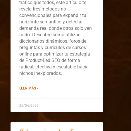
tráfico que todos, este artículo te
revela tres métodos no
convencionales para expandir tu
horizonte semántico y detectar
demanda real donde otros solo ven
ruido. Descubre cómo utilizar
diccionarios dinámicos, foros de
preguntas y currículos de cursos
online para optimizar tu estrategia
de Product-Led SEO de forma
radical, efectiva y escalable hacia
nichos inexplorados.
LEER MÁS »
26/04/2026