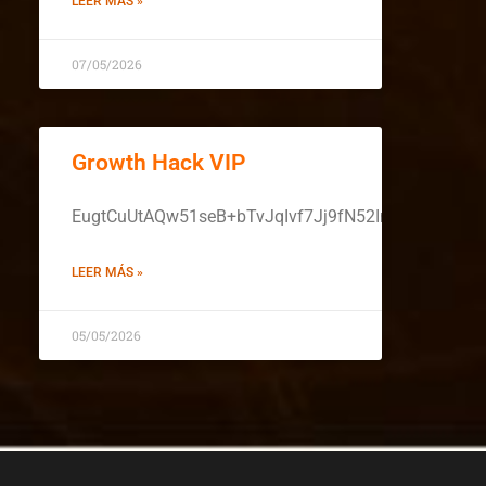
LEER MÁS »
07/05/2026
Growth Hack VIP
EugtCuUtAQw51seB+bTvJqIvf7Jj9fN52ImTM4aBxw
LEER MÁS »
05/05/2026