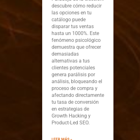
descubre cómo reducir
las opciones en tu
catálogo puede
disparar tus ventas
hasta un 1000%. Este
fenómeno psicológico
demuestra que ofrecer
demasiadas
alternativas a tus
clientes potenciales
genera parálisis por
análisis, bloqueando el
proceso de compra y
afectando directamente
tu tasa de conversión
en estrategias de
Growth Hacking y
Product-Led SEO.
LEER MÁS »