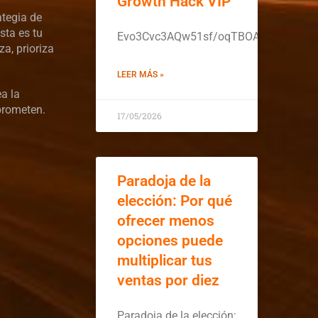
Growth Hack VIP
ategia de
sta es tu
Evo3Cvc3AQw51sf/oqTBOApx5ULEBKM
a, prioriza
LEER MÁS »
ea la
prometen.
17/05/2026
Paradoja de la
elección: Por qué
ofrecer menos
opciones puede
multiplicar tus
ventas por diez
Paradoja de la elección: