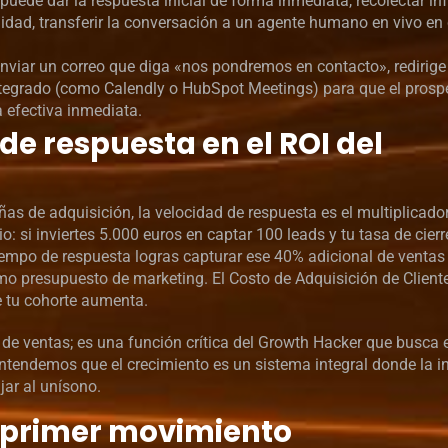
puede dar la respuesta inicial de forma inmediata, recolectar i
calidad, transferir la conversación a un agente humano en vivo en
nviar un correo que diga «nos pondremos en contacto», redirige
tegrado (como Calendly o HubSpot Meetings) para que el prospe
 efectiva inmediata.
de respuesta en el ROI del
as de adquisición, la velocidad de respuesta es el multiplicad
si inviertes 5.000 euros en captar 100 leads y tu tasa de cierr
empo de respuesta logras capturar ese 40% adicional de ventas
smo presupuesto de marketing. El Costo de Adquisición de Client
e tu cohorte aumenta.
 de ventas; es una función crítica del Growth Hacker que busca e
tendemos que el crecimiento es un sistema integral donde la in
jar al unísono.
l primer movimiento