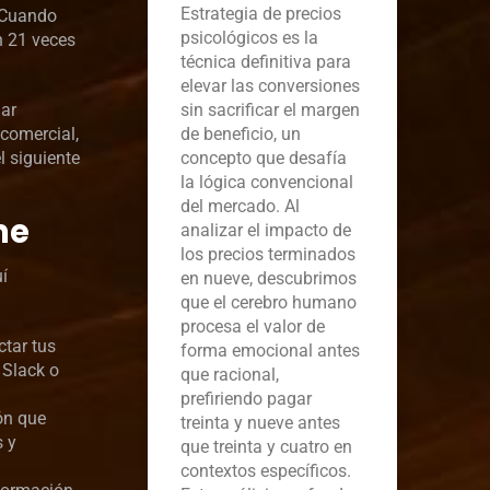
Estrategia de precios
. Cuando
psicológicos es la
n 21 veces
técnica definitiva para
elevar las conversiones
nar
sin sacrificar el margen
 comercial,
de beneficio, un
l siguiente
concepto que desafía
la lógica convencional
del mercado. Al
me
analizar el impacto de
los precios terminados
í
en nueve, descubrimos
que el cerebro humano
procesa el valor de
tar tus
forma emocional antes
 Slack o
que racional,
prefiriendo pagar
ón que
treinta y nueve antes
s y
que treinta y cuatro en
contextos específicos.