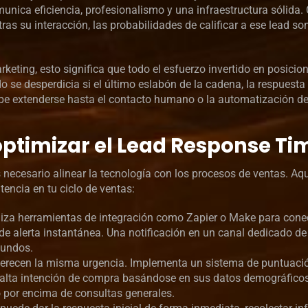
munica eficiencia, profesionalismo y una infraestructura sólida
as su interacción, las probabilidades de calificar a ese lead so
eting, esto significa que todo el esfuerzo invertido en posicio
ado se desperdicia si el último eslabón de la cadena, la respuesta
debe extenderse hasta el contacto humano o la automatización de
optimizar el Lead Response Ti
necesario alinear la tecnología con los procesos de ventas. Aqu
tencia en tu ciclo de ventas:
liza herramientas de integración como Zapier o Make para conec
e alerta instantánea. Una notificación en un canal dedicado de
gundos.
erecen la misma urgencia. Implementa un sistema de puntuaci
 alta intención de compra basándose en sus datos demográfico
o por encima de consultas generales.