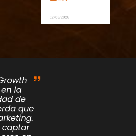
12/05/2026
 Growth
en la
idad de
erda que
arketing.
e captar