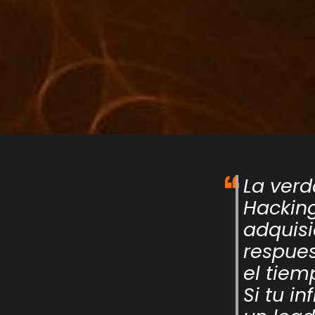
La verd
Hackin
adquisi
respues
el tiem
Si tu i