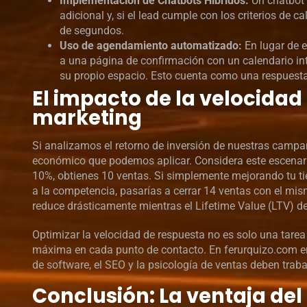
Implementación de Chatbots Híbridos:
Un chatbot 
adicional y, si el lead cumple con los criterios de 
de segundos.
Uso de agendamiento automatizado:
En lugar de e
a una página de confirmación con un calendario in
su propio espacio. Esto cuenta como una respuesta
El impacto de la velocidad 
marketing
Si analizamos el retorno de inversión de nuestras campañ
económico que podemos aplicar. Considera este escenario: 
10%, obtienes 10 ventas. Si simplemente mejorando tu ti
a la competencia, pasarías a cerrar 14 ventas con el mi
reduce drásticamente mientras el Lifetime Value (LTV) d
Optimizar la velocidad de respuesta no es solo una tarea
máxima en cada punto de contacto. En ferurquizo.com en
de software, el SEO y la psicología de ventas deben traba
Conclusión: La ventaja de