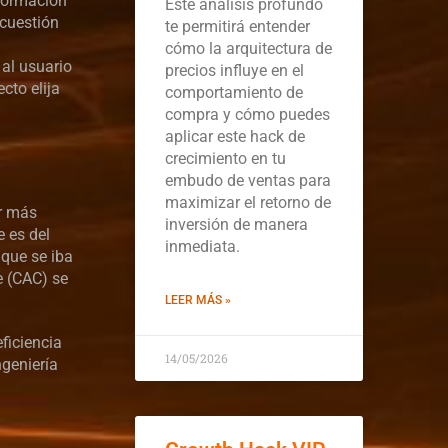
nformación
Este análisis profundo
 cuestión
te permitirá entender
cómo la arquitectura de
 al usuario
precios influye en el
cto elija
comportamiento de
compra y cómo puedes
aplicar este hack de
crecimiento en tu
embudo de ventas para
maximizar el retorno de
or más
inversión de manera
e es del
inmediata.
 que se iba
e (CAC) se
LEER MÁS »
ficiencia
14/05/2026
geniería