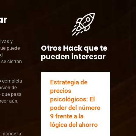
ar
ivas y
Otros Hack que te
que puede
pueden interesar
ad
 se cierran
o completa
Estrategia de
nción de
precios
o que pasa
psicológicos: El
peor aún,
poder del número
9 frente a la
lógica del ahorro
, donde la