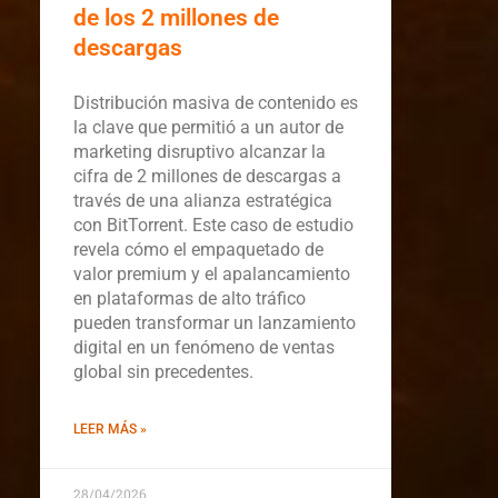
de los 2 millones de
descargas
Distribución masiva de contenido es
la clave que permitió a un autor de
marketing disruptivo alcanzar la
cifra de 2 millones de descargas a
través de una alianza estratégica
con BitTorrent. Este caso de estudio
revela cómo el empaquetado de
valor premium y el apalancamiento
en plataformas de alto tráfico
pueden transformar un lanzamiento
digital en un fenómeno de ventas
global sin precedentes.
LEER MÁS »
28/04/2026