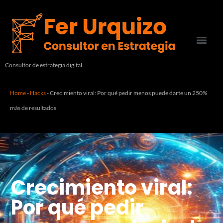
Consultor de estrategia digital
Home
-
Hacks
-
Crecimiento viral: Por qué pedir menos puede darte un 250%
más de resultados
Crecimiento viral:
Por qué pedir