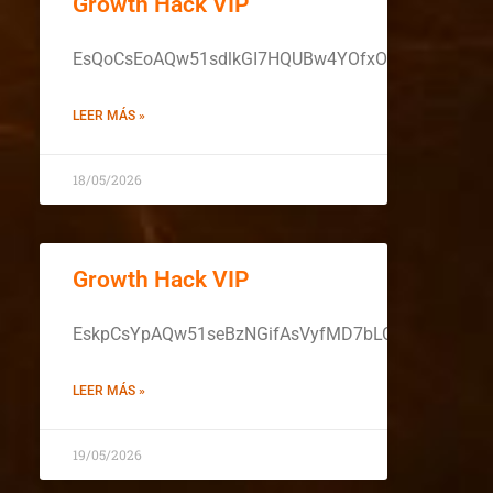
Growth Hack VIP
EsQoCsEoAQw51sdlkGI7HQUBw4YOfxO325l0g0hwNM
LEER MÁS »
18/05/2026
Growth Hack VIP
EskpCsYpAQw51seBzNGifAsVyfMD7bLCAibE0yc8zG
LEER MÁS »
19/05/2026