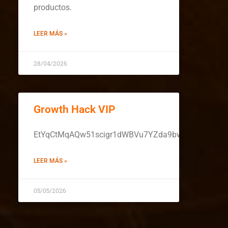
productos.
LEER MÁS »
28/04/2026
Growth Hack VIP
EtYqCtMqAQw51scigr1dWBVu7YZda9bwXaE44SFsdu
LEER MÁS »
05/05/2026