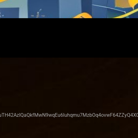
H42AzIQaQkfMwN9wqEu6luhqmu7MzbOq4ovwF64ZZyQ4X0hCBE