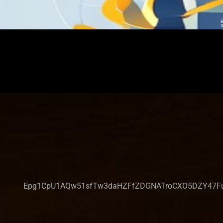
Epg1CpU1AQw51sfTw3daHZFfZDGNATroCXO5DZY47FuT