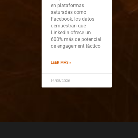
en plataformas
saturadas como
Facebook, los datos
demuestran que
LinkedIn ofrece un
600% más de potencial
de engagement táctico.
LEER MÁS »
16/05/2026