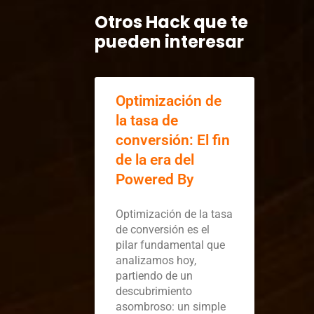
Otros Hack que te
pueden interesar
Optimización de
la tasa de
conversión: El fin
de la era del
Powered By
Optimización de la tasa
de conversión es el
pilar fundamental que
analizamos hoy,
partiendo de un
descubrimiento
asombroso: un simple