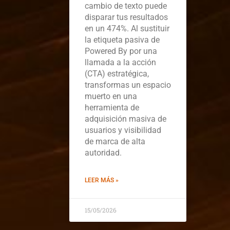
cambio de texto puede
disparar tus resultados
en un 474%. Al sustituir
la etiqueta pasiva de
Powered By por una
llamada a la acción
(CTA) estratégica,
transformas un espacio
muerto en una
herramienta de
adquisición masiva de
usuarios y visibilidad
de marca de alta
autoridad.
LEER MÁS »
15/05/2026