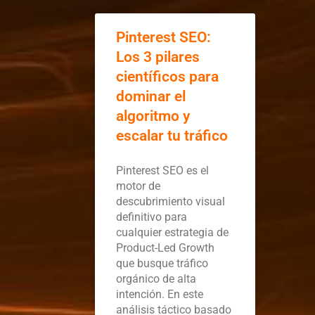
Pinterest SEO:
Los 3 pilares
científicos para
dominar el
algoritmo y
escalar tu tráfico
Pinterest SEO es el
motor de
descubrimiento visual
definitivo para
cualquier estrategia de
Product-Led Growth
que busque tráfico
orgánico de alta
intención. En este
análisis táctico basado