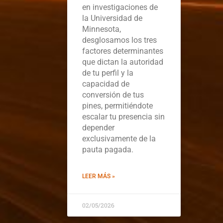
en investigaciones de
la Universidad de
Minnesota,
desglosamos los tres
factores determinantes
que dictan la autoridad
de tu perfil y la
capacidad de
conversión de tus
pines, permitiéndote
escalar tu presencia sin
depender
exclusivamente de la
pauta pagada.
LEER MÁS »
02/05/2026