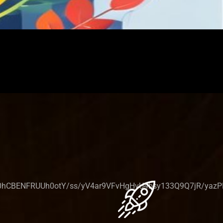
NFRUUh0otY/ss/yV4ar9VFvHgHvU4bsy133Q9Q7jR/yazPF5fm