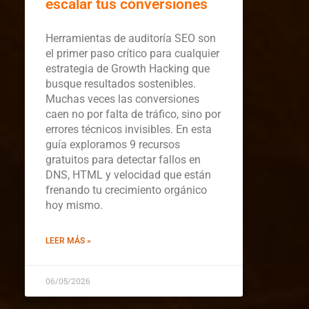
escalar tus conversiones
Herramientas de auditoría SEO son
el primer paso crítico para cualquier
estrategia de Growth Hacking que
busque resultados sostenibles.
Muchas veces las conversiones
caen no por falta de tráfico, sino por
errores técnicos invisibles. En esta
guía exploramos 9 recursos
gratuitos para detectar fallos en
DNS, HTML y velocidad que están
frenando tu crecimiento orgánico
hoy mismo.
LEER MÁS »
06/05/2026