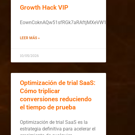
Growth Hack VIP
EownCoknAQw51sfRGk7aRAftjMXeVW19rZYnt0D0yT
LEER MÁS »
10/05/2026
Optimización de trial SaaS:
Cómo triplicar
conversiones reduciendo
el tiempo de prueba
Optimización de trial SaaS es la
estrategia definitiva para acelerar el