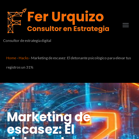
Consultor de estrategia digital
Home
-
Hacks
-
Marketing de escasez: El detonante psicológico para elevar tus
registros un 31%
Marketing de
escasez: El