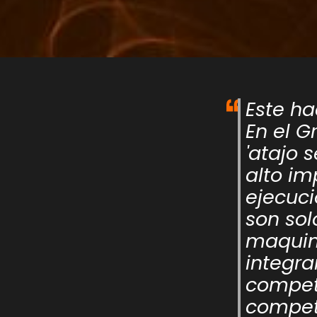
Este h
En el 
'atajo 
alto im
ejecuci
son sol
maquin
integra
competi
compet