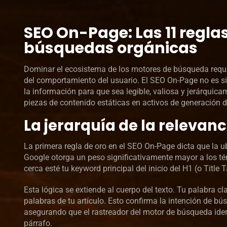
SEO On-Page: Las 11 regla
búsquedas orgánicas
Dominar el ecosistema de los motores de búsqueda requ
del comportamiento del usuario. El SEO On-Page no es sim
la información para que sea legible, valiosa y jerárquica
piezas de contenido estáticas en activos de generación de
La jerarquía de la relevanci
La primera regla de oro en el SEO On-Page dicta que la u
Google otorga un peso significativamente mayor a los tér
cerca esté tu keyword principal del inicio del H1 (o Title 
Esta lógica se extiende al cuerpo del texto. Tu palabra c
palabras de tu artículo. Esto confirma la intención de b
asegurando que el rastreador del motor de búsqueda iden
párrafo.