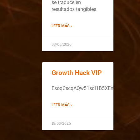
se traduce en
resultados tangibles.
LEER MÁS »
03/05/2026
Growth Hack VIP
EsoqCscqAQw51sdl1B5XEmZ9rl94wSj
LEER MÁS »
15/05/2026