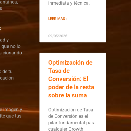
tantánea,
inmediata y técnica.
os
LEER MÁS »
s
09/05/2026
dad y
 que no lo
osicionando
Optimización de
Tasa de
s de tu
ucación
Conversión: El
poder de la resta
sobre la suma
de imagen y
Optimización de Tasa
ite que tus
de Conversión es el
pilar fundamental para
cualquier Growth