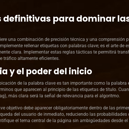
s definitivas para dominar la
iere una combinación de precisión técnica y una comprensión 
plemente rellenar etiquetas con palabras clave; es el arte de e
mente clara. Implementar estas reglas tácticas te permitirá tran
 tráfico altamente eficientes.
a y el poder del inicio
bicación de la palabra clave es tan importante como la palabra e
minos que aparecen al principio de las etiquetas de título. Cua
Tag), más clara será la señal de relevancia para el algoritmo.
lave objetivo debe aparecer obligatoriamente dentro de las prime
úsqueda del usuario de inmediato, reduciendo las probabilidades 
tifique el tema central de la página sin ambigüedades desde el