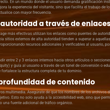
irecto. En un mundo donde el usuario demanda gratificación ins
a la experiencia del visitante, sino que facilita el trabajo de l
ctualice con mayor frecuencia.
autoridad a través de enlace
age más efectivas utilizan los enlaces como puentes de autori
a sitios externos de alta autoridad tienden a superar a aquellas
roporcionando recursos adicionales y verificables al usuario, p
adir entre 2 y 3 enlaces internos hacia otros artículos o seccione
Equity) y guía al usuario a través de un túnel de conversión o ed
 fortalece la estructura completa de tu dominio.
 profundidad de contenido
hivos multimedia. Asegúrate de que los nombres de los archivos 
objetivo. Esto no solo ayuda a la accesibilidad web, sino que perm
 una fuente adicional de tráfico orgánico.