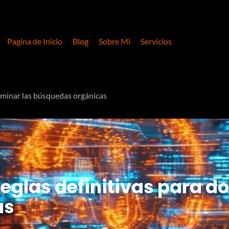
Pagina de Inicio
Blog
Sobre Mi
Servicios
ominar las búsquedas orgánicas
reglas definitivas para d
as