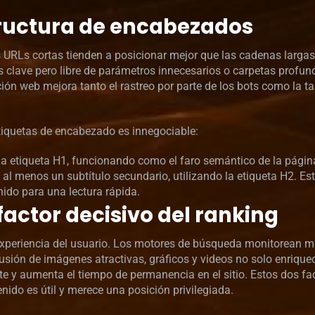
tructura de encabezados
s URLs cortas tienden a posicionar mejor que las cadenas largas
 clave pero libre de parámetros innecesarios o carpetas profu
ción web mejora tanto el rastreo por parte de los bots como la ta
 etiquetas de encabezado es innegociable:
una etiqueta H1, funcionando como el faro semántico de la págin
 al menos un subtítulo secundario, utilizando la etiqueta H2. Es
nido para una lectura rápida.
 factor decisivo del ranking
experiencia del usuario. Los motores de búsqueda monitorean m
lusión de imágenes atractivas, gráficos y videos no solo enriquec
te y aumenta el tiempo de permanencia en el sitio. Estos dos fa
enido es útil y merece una posición privilegiada.