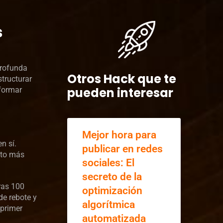
s
profunda
Otros Hack que te
structurar
pueden interesar
sformar
Mejor hora para
n sí.
publicar en redes
nto más
sociales: El
secreto de la
ras 100
optimización
de rebote y
algorítmica
 primer
automatizada