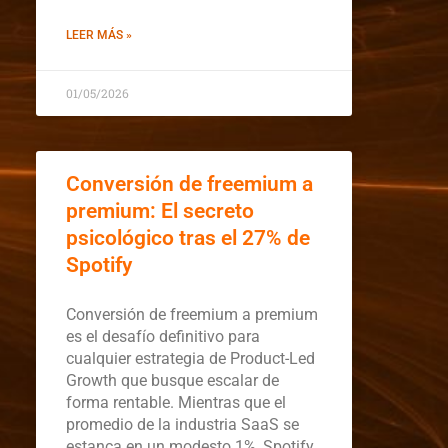
LEER MÁS »
01/05/2026
Conversión de freemium a
premium: El secreto
psicológico tras el 27% de
Spotify
Conversión de freemium a premium
es el desafío definitivo para
cualquier estrategia de Product-Led
Growth que busque escalar de
forma rentable. Mientras que el
promedio de la industria SaaS se
estanca en un modesto 1%, Spotify