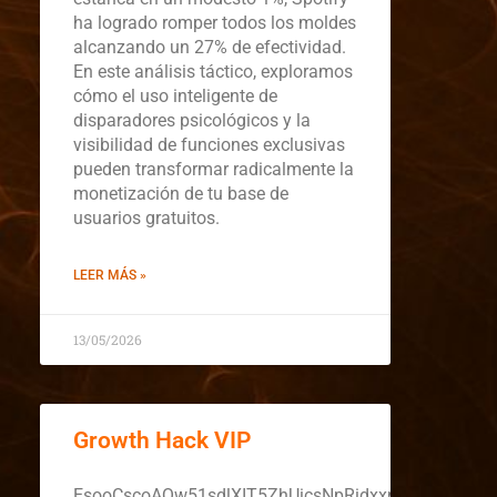
ha logrado romper todos los moldes
alcanzando un 27% de efectividad.
En este análisis táctico, exploramos
cómo el uso inteligente de
disparadores psicológicos y la
visibilidad de funciones exclusivas
pueden transformar radicalmente la
monetización de tu base de
usuarios gratuitos.
LEER MÁS »
13/05/2026
Growth Hack VIP
EsooCscoAQw51sdlXIT5ZhUicsNpRidxxnkcwxUEMV