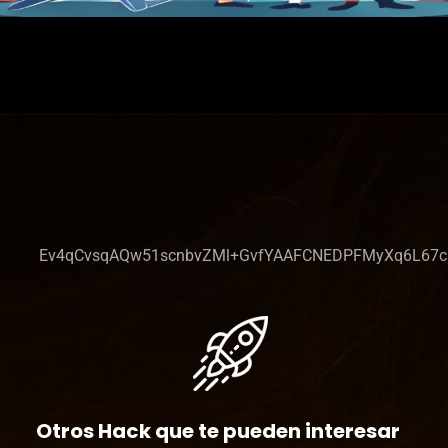
Ev4qCvsqAQw51scnbvZMl+GvfYAAFCNEDPFMyXq6L67cL
Otros Hack que te pueden interesar