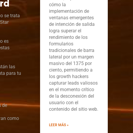
ard
cómo la
implementación de
o se trata
ventanas emergentes
 Star
de intención de salida
logra superar el
rendimiento de los
so es
formularios
estas
tradicionales de barra
lateral por un margen
masivo del 1375 por
stán las
ciento, permitiendo a
ta para tu
los growth hackers
capturar leads valiosos
en el momento crítico
de la desconexión del
usuario con el
s de
contenido del sitio web.
rvan como
LEER MÁS »