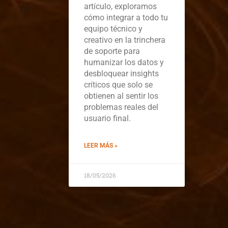
artículo, exploramos
cómo integrar a todo tu
equipo técnico y
creativo en la trinchera
de soporte para
humanizar los datos y
desbloquear insights
críticos que solo se
obtienen al sentir los
problemas reales del
usuario final.
LEER MÁS »
18/05/2026