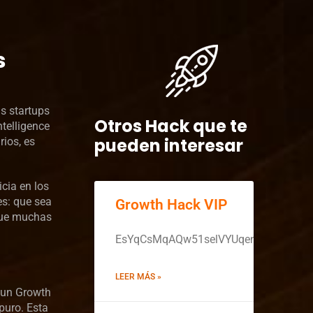
s
s startups
Otros Hack que te
telligence
pueden interesar
rios, es
cia en los
es: que sea
Growth Hack VIP
 que muchas
EsYqCsMqAQw51selVYUqenRtHt4gh9S
LEER MÁS »
 un Growth
puro. Esta