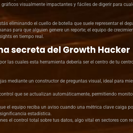
 gráficos visualmente impactantes y fáciles de digerir para cual
tás eliminando el cuello de botella que suele representar el de
manas para que alguien genere un reporte; el equipo de crecimie
sights en tiempo real.
ma secreta del Growth Hacker
or las cuales esta herramienta debería ser el centro de tu centr
lejas mediante un constructor de preguntas visual, ideal para mi
control que se actualizan automáticamente, permitiendo monitor
 que el equipo reciba un aviso cuando una métrica clave caiga p
ignificancia estadística.
es el control total sobre tus datos, algo vital en sectores con r