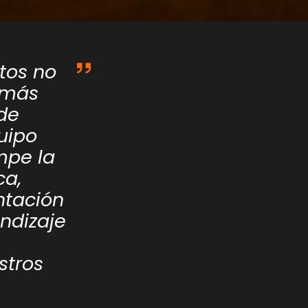
tos no
 más
 de
uipo
mpe la
ca,
ntación
endizaje
stros