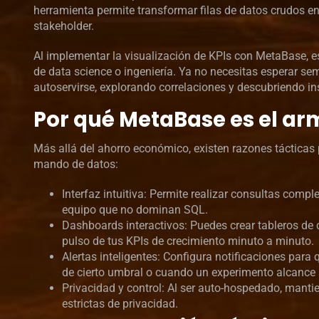
herramienta permite transformar filas de datos crudos en
stakeholder.
Al implementar la visualización de KPIs con MetaBase, es
de data science o ingeniería. Ya no necesitas esperar se
autoservirse, explorando correlaciones y descubriendo in
Por qué MetaBase es el ar
Más allá del ahorro económico, existen razones tácticas p
mando de datos:
Interfaz intuitiva: Permite realizar consultas comp
equipo que no dominan SQL.
Dashboards interactivos: Puedes crear tableros de 
pulso de tus KPIs de crecimiento minuto a minuto.
Alertas inteligentes: Configura notificaciones para
de cierto umbral o cuando un experimento alcance s
Privacidad y control: Al ser auto-hospedado, mantien
estrictas de privacidad.