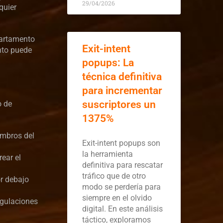
29/04/2026
quier
partamento
Exit-intent
nto puede
popups: La
técnica definitiva
para incrementar
suscriptores un
o de
1375%
embros del
Exit-intent popups son
la herramienta
ear el
definitiva para rescatar
tráfico que de otro
or debajo
modo se perdería para
siempre en el olvido
egulaciones
digital. En este análisis
táctico, exploramos