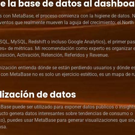
e la base de datos al dashbo
s con MetaBase, el proceso comienza con la higiene de datos. N
 eventos que realmente mueven la aguja del crecimiento: el North
SQL, MySQL, Redshift o incluso Google Analytics), el primer pa
nes» de métricas. Mi recomendación como experto es organizar 
sición, Activación, Retención, Referidos y Revenue.
anización entienda dónde se están perdiendo usuarios y dónde e
con MetaBase no es solo un ejercicio estético, es un mapa de ru
lización de datos
ase puede ser utilizado para exponer datos públicos o insight
ducto genera datos interesantes sobre tendencias de consumo o
o), puedes usar MetaBase para generar visualizaciones que si
nsa.