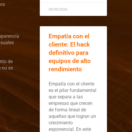
los
05/05/2026
Empatía con el
nsparencia
isuales
cliente: El hack
definitivo para
equipos de alto
nto de
e no es
rendimiento
Empatía con el cliente
es el pilar fundamental
que separa a las
empresas que crecen
de forma lineal de
aquellas que logran un
crecimiento
exponencial. En este