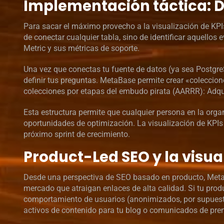
Implementación táctica: D
Para sacar el máximo provecho a la visualización de KPI
de conectar cualquier tabla, sino de identificar aquellos
Metric y sus métricas de soporte.
Una vez que conectas tu fuente de datos (ya sea Postgre
definir tus preguntas. MetaBase permite crear «coleccio
colecciones por etapas del embudo pirata (AARRR): Adqui
Esta estructura permite que cualquier persona en la org
oportunidades de optimización. La visualización de KPIs 
próximo sprint de crecimiento.
Product-Led SEO y la visua
Desde una perspectiva de SEO basado en producto, MetaB
mercado que atraigan enlaces de alta calidad. Si tu pro
comportamiento de usuarios (anonimizados, por supuest
activos de contenido para tu blog o comunicados de pre