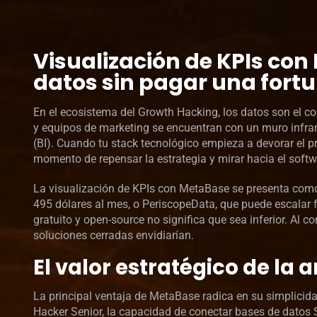
Visualización de KPIs co
datos sin pagar una fort
En el ecosistema del Growth Hacking, los datos son el 
y equipos de marketing se encuentran con un muro infranq
(BI). Cuando tu stack tecnológico empieza a devorar el p
momento de repensar la estrategia y mirar hacia el softw
La visualización de KPIs con MetaBase se presenta como l
495 dólares al mes, o PeriscopeData, que puede escalar 
gratuito y open-source no significa que sea inferior. Al 
soluciones cerradas envidiarían.
El valor estratégico de la
La principal ventaja de MetaBase radica en su simplici
Hacker Senior, la capacidad de conectar bases de datos 