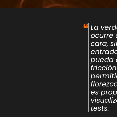
La verd
ocurre
cara, s
entrad
pueda 
fricció
permiti
florezc
es prop
visuali
tests.