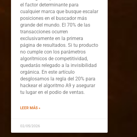
el factor determinante para
cualquier marca que busque escalar
posiciones en el buscador más
grande del mundo. El 70% de las
transacciones ocurren
exclusivamente en la primera
página de resultados. Si tu producto
no cumple con los parámetros
algorítmicos de competitividad,
quedarás relegado a la invisibilidad
orgánica. En este artículo
desglosamos la regla del 20% para
hackear el algoritmo A9 y asegurar
tu lugar en el podio de ventas.
LEER MÁS »
02/05/2026