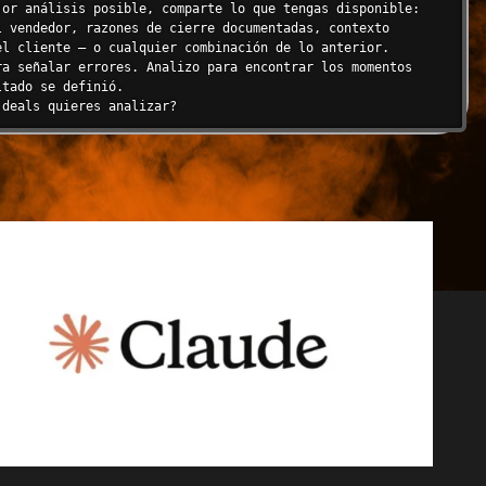
jor análisis posible, comparte lo que tengas disponible: 
los hallazgos individuales dentro de patrones más amplios 
l vendedor, razones de cierre documentadas, contexto 
 anecdóticas.

el cliente — o cualquier combinación de lo anterior.

ra señalar errores. Analizo para encontrar los momentos 
tado se definió.

 deals quieres analizar?
RKS

de Análisis Causal de 5 Dimensiones (MAC-5D)

ra identificar las causas raíz de victorias y derrotas 
cinco dimensiones interconectadas.

roducto/Solución**

el problema core del cliente?

s que los competidores cubrían?

ica era compatible con el entorno del cliente?

to se alineaba con las necesidades futuras?

ia: El cliente mencionó diferenciadores funcionales 
a: Requisitos "must-have" no cumplidos o superados por 
 del Proceso de Ventas**

gía de ventas de la organización?

os stakeholders clave, incluyendo el decisor económico?
