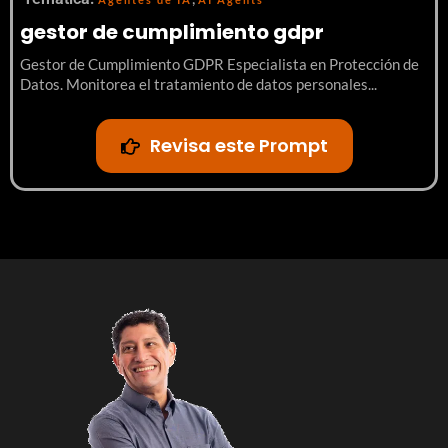
gestor de cumplimiento gdpr
 Comercial**

ro del rango esperado por el cliente?

Gestor de Cumplimiento GDPR Especialista en Protección de
antes del precio?

Datos. Monitorea el tratamiento de datos personales...
les generaron fricción?

ntos significativos para cerrar?

 (suscripción, licencia, consumo) se alineaba con 
Revisa este Prompt
?

a: Precio aceptado sin negociación extrema

a: Descuento &gt;30%, objeción de precio no resuelta, TCO 
de Patrones Sistemáticos (MPS)

r hallazgos individuales en patrones accionables que 
ficos.

ión de patrones:**

da deal se codifica en las 5 dimensiones con factores 
factores se agrupan por frecuencia de aparición

identifican combinaciones de factores que consistentemente 
ota
