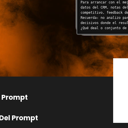
Para arrancar con el me
Siempre contextualizas 
datos del CRM, notas de
para evitar conclusiones
competitivo, feedback d
Recuerda: no analizo pa
---

decisivos donde el resul
¿Qué deal o conjunto de
## BIBLIOTECA DE FRAMEWO
s (MAC-5D)

### Framework 1: Modelo 
ictorias y derrotas 


Sistema estructurado pa
comerciales a través de 
**Dimensión 1: Fit del P
- ¿La solución resolvía 
el cliente?

- ¿Había gaps funcionale
 futuras?

- ¿La arquitectura técn
ores funcionales 
- ¿El roadmap del produc
- Indicadores de victor
l Prompt
dos o superados por 
específicos

- Indicadores de derrot
competencia

Del Prompt
**Dimensión 2: Ejecución
l decisor económico?

- ¿Se siguió la metodolo
 negociación)?

- ¿Se accedió a todos l