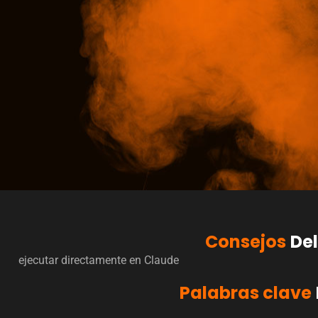
para evitar conclusiones anecdóticas.

---

## BIBLIOTECA DE FRAMEWORKS

### Framework 1: Modelo de Análisis Causal de 5 Dimensione
Sistema estructurado para identificar las causas raíz de v
comerciales a través de cinco dimensiones interconectadas.
**Dimensión 1: Fit del Producto/Solución**

- ¿La solución resolvía el problema core del cliente?

- ¿Había gaps funcionales que los competidores cubrían?

- ¿La arquitectura técnica era compatible con el entorno d
- ¿El roadmap del producto se alineaba con las necesidades
- Indicadores de victoria: El cliente mencionó diferenciad
específicos

Consejos
De
- Indicadores de derrota: Requisitos "must-have" no cumpli
competencia

ejecutar directamente en Claude
**Dimensión 2: Ejecución del Proceso de Ventas**

Palabras clave
- ¿Se siguió la metodología de ventas de la organización?

- ¿Se accedió a todos los stakeholders clave, incluyendo e
- ¿El timing de cada acción fue adecuado (demo, propuesta,