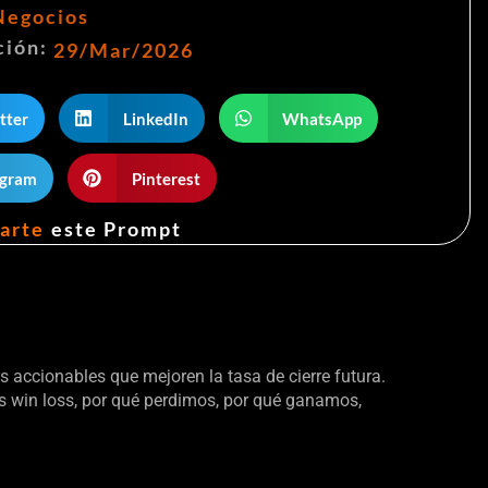
Negocios
ción:
29/Mar/2026
tter
LinkedIn
WhatsApp
egram
Pinterest
arte
este Prompt
ts accionables que mejoren la tasa de cierre futura.
s win loss, por qué perdimos, por qué ganamos,