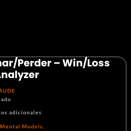
ar/Perder – Win/Loss
nalyzer
AUDE
cado
jos adicionales
Mental Models
,