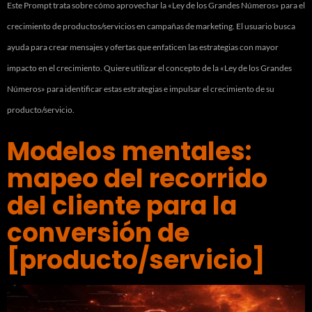
Este Prompt trata sobre cómo aprovechar la «Ley de los Grandes Números» para el
crecimiento de productos/servicios en campañas de marketing. El usuario busca
ayuda para crear mensajes y ofertas que enfaticen las estrategias con mayor
impacto en el crecimiento. Quiere utilizar el concepto de la «Ley de los Grandes
Números» para identificar estas estrategias e impulsar el crecimiento de su
producto/servicio.
Modelos mentales:
mapeo del recorrido
del cliente para la
conversión de
[producto/servicio]