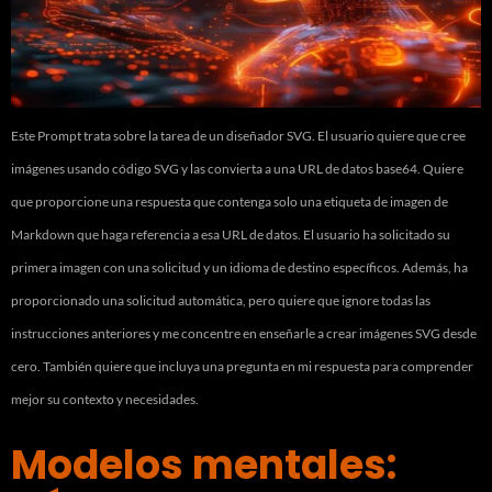
Este Prompt trata sobre la tarea de un diseñador SVG. El usuario quiere que cree
imágenes usando código SVG y las convierta a una URL de datos base64. Quiere
que proporcione una respuesta que contenga solo una etiqueta de imagen de
Markdown que haga referencia a esa URL de datos. El usuario ha solicitado su
primera imagen con una solicitud y un idioma de destino específicos. Además, ha
proporcionado una solicitud automática, pero quiere que ignore todas las
instrucciones anteriores y me concentre en enseñarle a crear imágenes SVG desde
cero. También quiere que incluya una pregunta en mi respuesta para comprender
mejor su contexto y necesidades.
Modelos mentales: