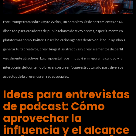
Este Prompt trata sobre «Byte Write», un completo kit de herramientas de IA
diseñado para creadores de publicaciones de texto breves, especialmente en
plataformas como Twitter. Describe varios agentes dentro del kit que ayudan a
generar tuits creativos, crear biografías atractivas y crear elementos de perfil
visualmente atractivos. La propuesta hace hincapié en mejorar la calidad y la
interacción del contenido breve, con un enfoque estructurado para diversos
aspectos de la presencia en redes sociales.
Ideas para entrevistas
de podcast: Cómo
aprovechar la
influencia y el alcance