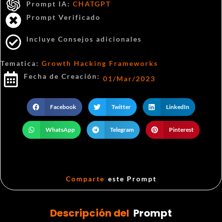
Prompt IA:
CHATGPT
Prompt Verificado
Incluye Consejos adicionales
Tematica:
Growth Hacking Frameworks
Fecha de Creación:
01/Mar/2023
Facebook
Twitter
LinkedIn
WhatsApp
Telegram
Pinterest
Comparte
este Prompt
Descripción del
Prompt