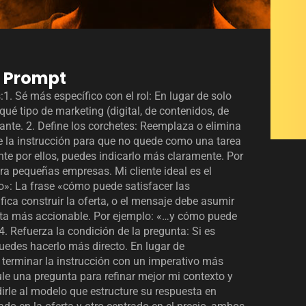
Nuestro software de Ges
solo le dice cuánto tie
conjetura que le cuesta
y la optimización pura.

l Prompt
**Mensaje Persuasivo En
1. Sé más específico con el rol: En lugar de solo
de Anuncio o Landing Pag
é tipo de marketing (digital, de contenidos, de
**¡Oferta por Demanda L
nte. 2. Define los corchetes: Reemplaza o elimina
stock.**

» de la instrucción para que no quede como una tarea
nte por ellos, puedes indicarlo más claramente. Por
La demanda de optimizac
ara pequeñas empresas. Mi cliente ideal es el
priorizando a los prime
asegurar el acceso a nu
ero»: La frase «cómo puede satisfacer las
ica construir la oferta, o el mensaje debe asumir
Esta es su única oportu
meta más accionable. Por ejemplo: «…y cómo puede
Después de este plazo, 
4. Refuerza la condición de la pregunta: Si es
esta ventaja de eficien
riesgo!"
uedes hacerlo más directo. En lugar de
terminar la instrucción con un imperativo más
ule una pregunta para refinar mejor mi contexto y
dirle al modelo que estructure su respuesta en