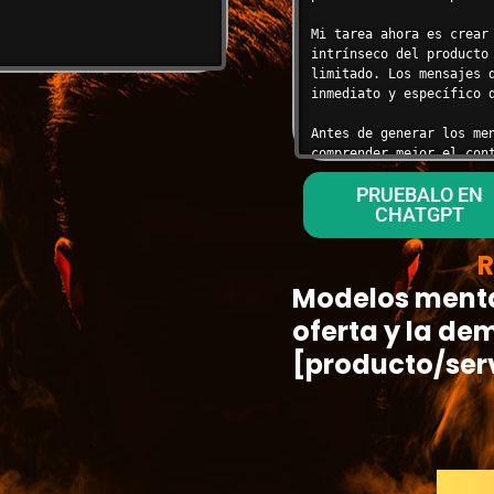
Mi tarea ahora es crear
intrínseco del producto
limitado. Los mensajes 
inmediato y específico d
Antes de generar los me
comprender mejor el cont
PRUEBALO EN
**Respuesta Generada por
CHATGPT
"Para comprender mejor 
el precio promedio de s
R
cuál es la métrica de e
Modelos mental
objetivo consideran más
el Valor Intrínseco (Bor
oferta y la de
**Asunto:** Deje de perd
[producto/ser
Estimado/a [Nombre del C
Como propietario de un 
exceso de stock o a la 
constante. Usted necesi
predictiva.
