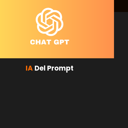
tión de Inventario con IA le da la certeza que necesita. No 
ne, sino *exactamente* cuánto necesitará, eliminando la 
 miles cada año. Es el valor intrínseco de la tranquilidad 
focado en Estrategia de Precio de Tiempo Limitado (Borradór 
e):**

imitada! El 90% de los líderes de eCommerce ya optimiza su 
IA
Del Prompt
ión inteligente de inventario se ha disparado, y estamos 
ros en actuar. Solo por las próximas 72 horas, puede 
estro plan *Pro Predictivo* con un 30% de descuento.

nidad de implementar nuestra IA predictiva a este precio. 
la oferta desaparece. No espere a que su competidor asegure 
cia. ¡Actúe ahora para capitalizar su demanda y reducir el 