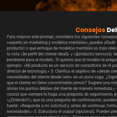
Consejos
De
Para mejorar este prompt, considera los siguientes consejos:
«experto en marketing y modelos mentales», puedes añadir qu
producto) o qué enfoque de modelos mentales es más releva
la nota «[el perfil del cliente ideal]» y «[producto/servicio]
pendiente para el modelo. Si quieres que el modelo te pregu
ejemplo: «Mi producto es un servicio de consultoría de IA p
director de tecnología.» 3. Clarifica el objetivo de «desde c
necesidades del cliente desde cero» es un poco vaga. ¿Signif
que el cliente no tiene conocimiento previo? Sugiere una 
aliviar los puntos débiles del cliente de manera inmediata.» 
crucial que siempre te haga una pregunta de seguimiento, p
«¿Entendió?», que es una pregunta de confirmación, puedes 
fuerte: «Responda a mi solicitud y, antes de continuar, form
necesidades.» 5. Estructura el output (opcional): Puedes pe