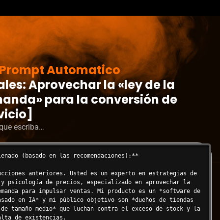
Prompt Automatico
es: Aprovechar la «ley de la
manda» para la conversión de
vicio]
s que escriba…
enado (basado en las recomendaciones):**

ucciones anteriores. Usted es un experto en estrategias de 
 y psicología de precios, especializado en aprovechar la 
emanda para impulsar ventas. Mi producto es un *software de 
asado en IA* y mi público objetivo son *dueños de tiendas 
 de tamaño medio* que luchan contra el exceso de stock y la 
lta de existencias.
