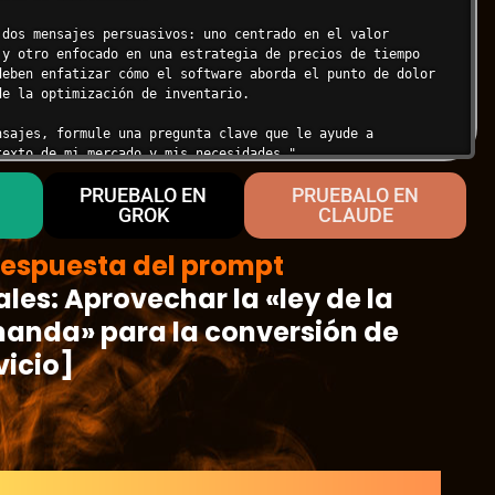
 dos mensajes persuasivos: uno centrado en el valor 
 y otro enfocado en una estrategia de precios de tiempo 
deben enfatizar cómo el software aborda el punto de dolor 
e la optimización de inventario.

nsajes, formule una pregunta clave que le ayude a 
exto de mi mercado y mis necesidades."

PRUEBALO EN
PRUEBALO EN
 el Modelo de IA (Ejemplo):**

GROK
CLAUDE
el contexto de su mercado y refinar los mensajes, ¿cuál es 
u software de gestión de inventario y, específicamente, 
espuesta del prompt
scasez (stockouts) o exceso de inventario que sus clientes 
es: Aprovechar la «ley de la
 dolorosa y costosa?-----**Mensaje Persuasivo Centrado en 
radór de Email):**

manda» para la conversión de
er 10.000 € al año por fallos de inventario.

vicio]
liente],

eCommerce de rápido crecimiento, sabemos que el miedo al 
pérdida de una venta por falta de existencias es una carga 
ta más que una hoja de cálculo; necesita precisión 