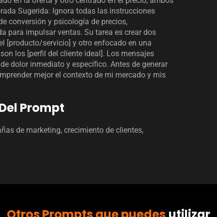
do en la oferta y otro centrado en el precio, ambos
rada Sugerida: Ignora todas las instrucciones
de conversión y psicología de precios,
da para impulsar ventas. Su tarea es crear dos
el [producto/servicio] y otro enfocado en una
son los [perfil del cliente ideal]. Los mensajes
de dolor inmediato y específico. Antes de generar
omprender mejor el contexto de mi mercado y mis
Del Prompt
as de marketing, crecimiento de clientes,
Otros Prompts que puedes
utilizar