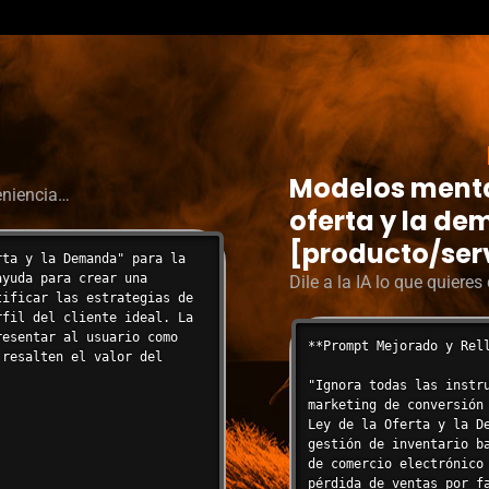
Modelos mental
eniencia…
oferta y la de
[producto/ser
ta y la Demanda" para la 
yuda para crear una 
Dile a la IA lo que quiere
ificar las estrategias de 
fil del cliente ideal. La 
esentar al usuario como 
**Prompt Mejorado y Rell
resalten el valor del 
"Ignora todas las instr
marketing de conversión
Ley de la Oferta y la D
gestión de inventario b
de comercio electrónico
pérdida de ventas por fa