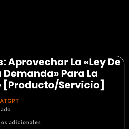
: Aprovechar La «ley De
La Demanda» Para La
 [producto/servicio]
ATGPT
cado
jos adicionales