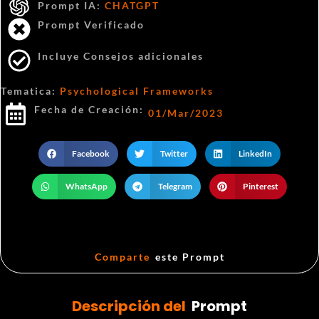
Prompt IA:
CHATGPT
Prompt Verificado
Incluye Consejos adicionales
Tematica:
Psychological Frameworks
Fecha de Creación:
01/Mar/2023
Facebook
Twitter
LinkedIn
WhatsApp
Telegram
Pinterest
Comparte
este Prompt
Descripción del
Prompt