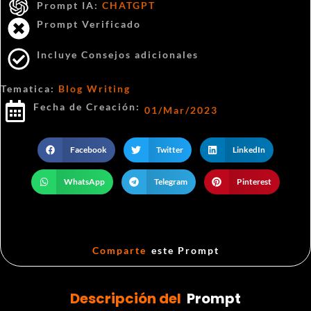
Prompt IA:
CHATGPT
Prompt Verificado
Incluye Consejos adicionales
Tematica:
Blog Writing
Fecha de Creación:
01/Mar/2023
Facebook
Twitter
LinkedIn
WhatsApp
Telegram
Pinterest
Comparte
este Prompt
Descripción del
Prompt