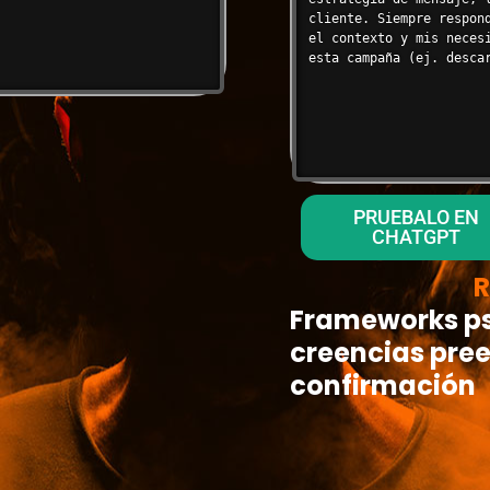
cliente. Siempre respon
el contexto y mis neces
esta campaña (ej. desca
PRUEBALO EN
CHATGPT
R
Frameworks ps
creencias pree
confirmación