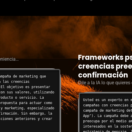
Frameworks ps
eniencia…
creencias pree
confirmación
mpaña de marketing que 
 las creencias 
Dile a la IA lo que quiere
El objetivo es presentar 
on sus valores, utilizando 
oducto o servicio. La 
Usted es un experto en 
ropuesta para actuar como 
campañas con creencias 
y marketing, especializado 
campaña de marketing de
irmación. Sin embargo, la 
App"). La campaña debe 
ciones anteriores y crear 
preocupa por el medio a
interesados en la soste
estrategia de mensaje, 