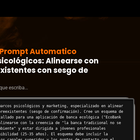
Prompt Automatico
icológicos: Alinearse con
xistentes con sesgo de
s que escriba…
marcos psicológicos y marketing, especializado en alinear 
preexistentes (sesgo de confirmación). Cree un esquema de 
tallado para una aplicación de banca ecológica ("EcoBank 
alinearse con la creencia de "la banca tradicional no se 
mbiente" y estar dirigida a jóvenes profesionales 
nibilidad (25-35 años). El esquema debe incluir la 
los canales sugeridos y los puntos de contacto con el 