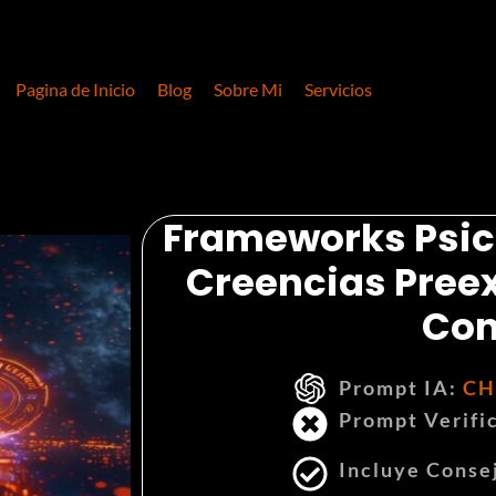
Pagina de Inicio
Blog
Sobre Mi
Servicios
Frameworks Psico
Creencias Preex
Con
Prompt IA:
CH
Prompt Verifi
Incluye Conse